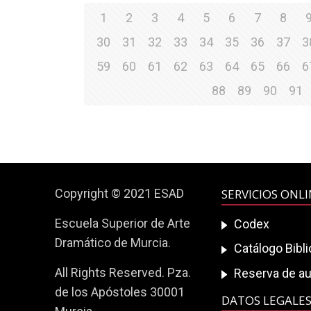
1
2
3
4
5
6
7
8
30
31
32
33
34
35
36
37
3
59
60
61
62
63
64
65
66
6
88
89
90
91
Copyright © 2021 ESAD
SERVICIOS ONL
Escuela Superior de Arte
Codex
Dramático de Murcia.
Catálogo Bibl
All Rights Reserved. Pza.
Reserva de au
de los Apóstoles 30001
DATOS LEGALE