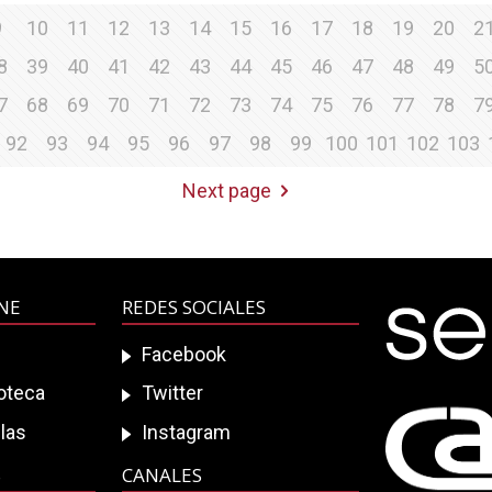
9
10
11
12
13
14
15
16
17
18
19
20
2
8
39
40
41
42
43
44
45
46
47
48
49
5
7
68
69
70
71
72
73
74
75
76
77
78
7
92
93
94
95
96
97
98
99
100
101
102
103
Next page
INE
REDES SOCIALES
Facebook
ioteca
Twitter
las
Instagram
S
CANALES