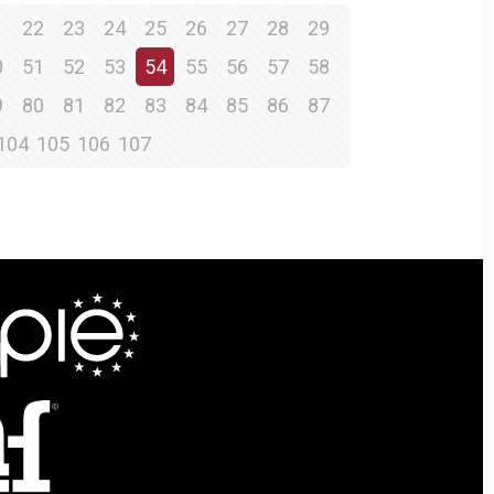
1
22
23
24
25
26
27
28
29
0
51
52
53
54
55
56
57
58
9
80
81
82
83
84
85
86
87
104
105
106
107