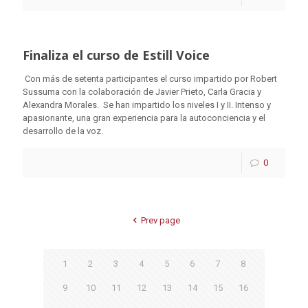
Finaliza el curso de Estill Voice
Con más de setenta participantes el curso impartido por Robert
Sussuma con la colaboración de Javier Prieto, Carla Gracia y
Alexandra Morales. Se han impartido los niveles I y II. Intenso y
apasionante, una gran experiencia para la autoconciencia y el
desarrollo de la voz.
0
Prev page
1
2
3
4
5
6
7
8
9
10
11
12
13
14
15
16