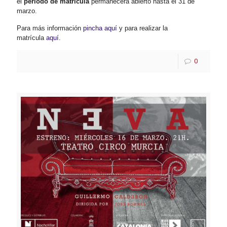
el
período de matrícula
permanecerá abierto hasta el 31 de
marzo.
Para más información
pincha aquí
y para realizar la
matrícula
aquí
.
0