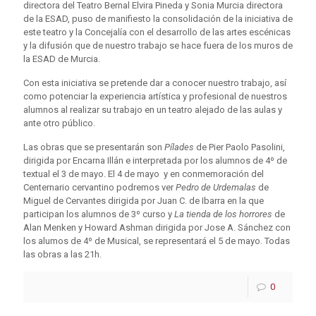
directora del Teatro Bernal Elvira Pineda y Sonia Murcia directora
de la ESAD, puso de manifiesto la consolidación de la iniciativa de
este teatro y la Concejalía con el desarrollo de las artes escénicas
y la difusión que de nuestro trabajo se hace fuera de los muros de
la ESAD de Murcia.
Con esta iniciativa se pretende dar a conocer nuestro trabajo, así
como potenciar la experiencia artística y profesional de nuestros
alumnos al realizar su trabajo en un teatro alejado de las aulas y
ante otro público.
Las obras que se presentarán son
Pílades
de Pier Paolo Pasolini,
dirigida por Encarna Illán e interpretada por los alumnos de 4º de
textual el 3 de mayo. El 4 de mayo y en conmemoración del
Centernario cervantino podremos ver
Pedro de Urdemalas
de
Miguel de Cervantes dirigida por Juan C. de Ibarra en la que
participan los alumnos de 3º curso y
La tienda de los horrores
de
Alan Menken y Howard Ashman dirigida por Jose A. Sánchez con
los alumos de 4º de Musical, se representará el 5 de mayo. Todas
las obras a las 21h.
0