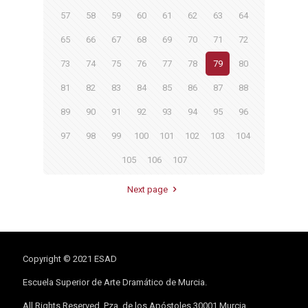
57
58
59
60
61
62
63
64
65
66
67
68
69
70
71
72
73
74
75
76
77
78
79
80
81
82
83
84
85
86
87
88
89
90
91
92
93
94
95
96
97
98
99
100
101
102
103
104
105
106
107
Next page
Copyright © 2021 ESAD
Escuela Superior de Arte Dramático de Murcia.
All Rights Reserved. Pza. de los Apóstoles 30001 Murcia.