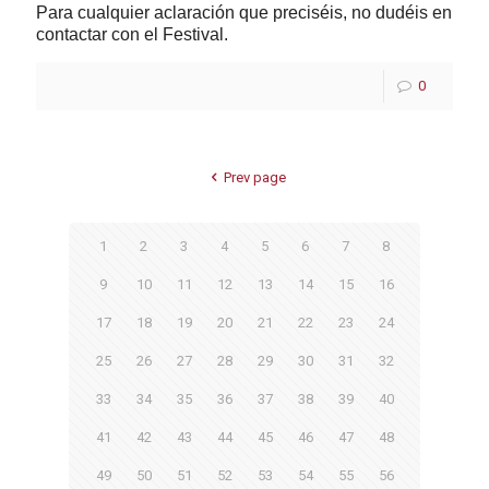
Para cualquier aclaración que preciséis, no dudéis en
contactar con el Festival.
0
Prev page
1
2
3
4
5
6
7
8
9
10
11
12
13
14
15
16
17
18
19
20
21
22
23
24
25
26
27
28
29
30
31
32
33
34
35
36
37
38
39
40
41
42
43
44
45
46
47
48
49
50
51
52
53
54
55
56