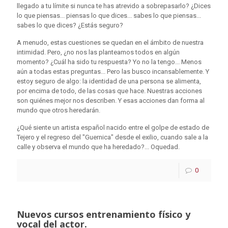
llegado a tu límite si nunca te has atrevido a sobrepasarlo? ¿Dices
lo que piensas... piensas lo que dices... sabes lo que piensas...
sabes lo que dices? ¿Estás seguro?
A menudo, estas cuestiones se quedan en el ámbito de nuestra
intimidad. Pero, ¿no nos las planteamos todos en algún
momento? ¿Cuál ha sido tu respuesta? Yo no la tengo... Menos
aún a todas estas preguntas... Pero las busco incansablemente. Y
estoy seguro de algo: la identidad de una persona se alimenta,
por encima de todo, de las cosas que hace. Nuestras acciones
son quiénes mejor nos describen. Y esas acciones dan forma al
mundo que otros heredarán.
¿Qué siente un artista español nacido entre el golpe de estado de
Tejero y el regreso del "Guernica" desde el exilio, cuando sale a la
calle y observa el mundo que ha heredado?... Oquedad.
0
Nuevos cursos entrenamiento físico y
vocal del actor.