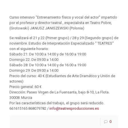
Curso intensivo "Entrenamiento físico y vocal del actor" impartido
por el profesor y director teatral , especialista en Teatro Pobre,
(Grotowski) JANUSZ JANISZEWSKI (Polonia)
Se realizará el 21 y 22 (Primer grupo) / 28 y 29 (Segundo grupo) de
noviembre. Estudio de Interpretación Especializado " TEATRES"
con el siguiente horario:
Sábado 21: De 10:00 a 14:00 y de 16:00 a 19:00
Domingo 22: De 09:00 a 14:00
Sábado 28: De 10:00 a 14:00 y de 16:00 a 19:00
Domingo 29: De 09:00 a 14:00
Precio del curso: 40 € (Estudiantes de Arte Dramático y Unión de
actores)
Precio general: 60 €
Dirección: Paseo Virgen de La Fuensanta, bajo 8-10, La Flota.
30008. Murcia
Por las características del trabajo, el grupo será reducido.
661615165 868079782 /
info@teatresproducciones.es
0