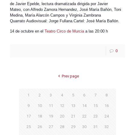
de Javier Epelde, lectura dramatizada dirigida por Javier
Mateo,
con Alfredo Zamora Hernandez, José María Bañón, Toni
Medina, María Alarcón Campos y Virginia Zambrana
Quarrato
Audiovisual: Jorge Fullana.
Cartel: José María Bañón.
14 de octubre en el
Teatro Circo de Murcia
a las 20:00 h
0
Prev page
1
2
3
4
5
6
7
8
9
10
11
12
13
14
15
16
17
18
19
20
21
22
23
24
25
26
27
28
29
30
31
32