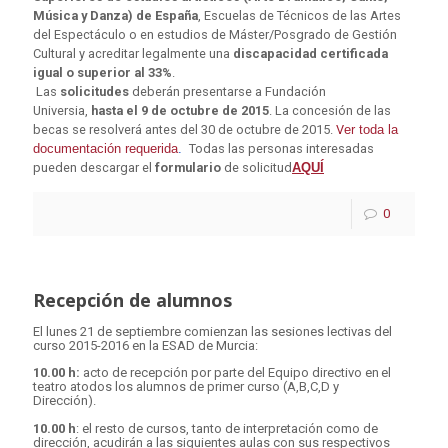
Música y Danza) de España
, Escuelas de Técnicos de las Artes
del Espectáculo o en estudios de Máster/Posgrado de Gestión
Cultural y acreditar legalmente una
discapacidad certificada
igual o superior al 33%
.
Las
solicitudes
deberán presentarse a Fundación
Universia,
hasta el 9 de octubre de 2015
. La concesión de las
becas se resolverá antes del 30 de octubre de 2015.
V
er toda la
documentación requerida
.
Todas las personas interesadas
pueden descargar el
formulario
de solicitud
AQUÍ
0
Recepción de alumnos
El lunes 21 de septiembre comienzan las sesiones lectivas del
curso 2015-2016 en la ESAD de Murcia:
10.00 h:
acto de recepción por parte del Equipo directivo
en
el
teatro atodos los alumnos de primer curso (
A,B,C,D
y
D
irección).
10.00 h
: el resto de cursos, tanto de interpretación como de
dirección, acudirán a las siguientes aulas con sus respectivos