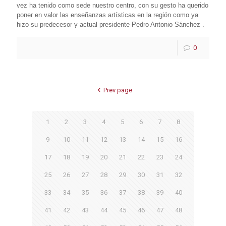
vez ha tenido como sede nuestro centro, con su gesto ha querido
poner en valor las enseñanzas artísticas en la región como ya
hizo su predecesor y actual presidente Pedro Antonio Sánchez .
0
Prev page
1
2
3
4
5
6
7
8
9
10
11
12
13
14
15
16
17
18
19
20
21
22
23
24
25
26
27
28
29
30
31
32
33
34
35
36
37
38
39
40
41
42
43
44
45
46
47
48