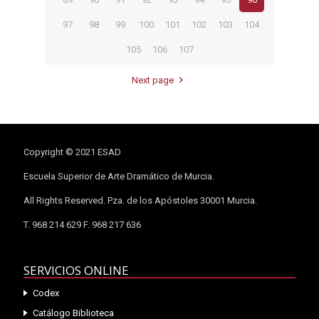
97
98
99
100
101
102
103
104
105
106
107
Next page
Copyright © 2021 ESAD
Escuela Superior de Arte Dramático de Murcia.
All Rights Reserved. Pza. de los Apóstoles 30001 Murcia.
T. 968 214 629 F. 968 217 636
SERVICIOS ONLINE
Codex
Catálogo Biblioteca