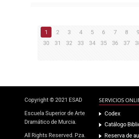
1
2
3
4
5
6
7
8
30
31
32
33
34
35
36
37
3
Copyright © 2021 ESAD
SERVICIOS ONL
Escuela Superior de Arte
Codex
Dramático de Murcia.
Catálogo Bibl
All Rights Reserved. Pza.
Reserva de au