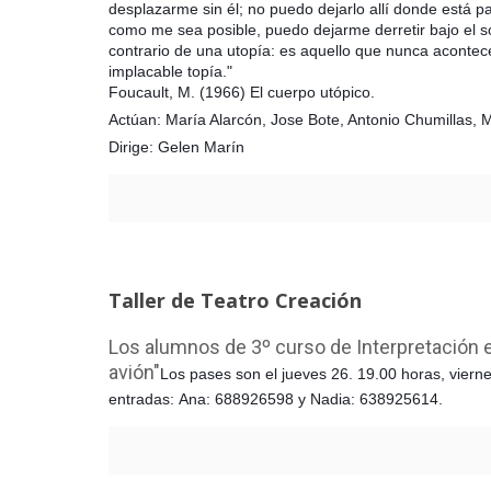
desplazarme sin él; no puedo dejarlo allí donde está 
como me sea posible, puedo dejarme derretir bajo el so
contrario de una utopía: es aquello que nunca acontece
implacable topía."
Foucault, M. (1966) El cuerpo utópico.
Actúan: María Alarcón, Jose Bote, Antonio Chumillas, 
Dirige: Gelen Marín
Taller de Teatro Creación
Los alumnos de 3º curso de Interpretación en
avión"
Los pases son el jueves 26. 19.00 horas, v
iern
entradas: Ana: 688926598 y Nadia: 638925614.