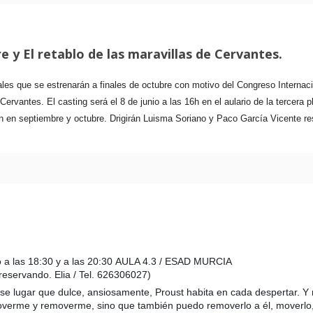
e y El retablo de las maravillas de Cervantes.
les que se estrenarán a finales de octubre con motivo del Congreso Interna
rvantes. El casting será el 8 de junio a las 16h en el aulario de la tercera
 en septiembre y octubre. Drigirán Luisma Soriano y Paco García Vicente re
io a las 18:30 y a las 20:30 AULA 4.3 / ESAD MURCIA
a reservando.
Elia / Tel. 626306027)
ese lugar que dulce, ansiosamente, Proust habita en cada despertar. 
overme y removerme, sino que también puedo removerlo a él, moverlo,