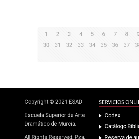
1
2
3
4
5
6
7
8
30
31
32
33
34
35
36
37
3
Copyright © 2021 ESAD
SERVICIOS ONL
Escuela Superior de Arte
Codex
Dramático de Murcia.
Catálogo Bibl
All Rights Reserved. Pza.
Reserva de au