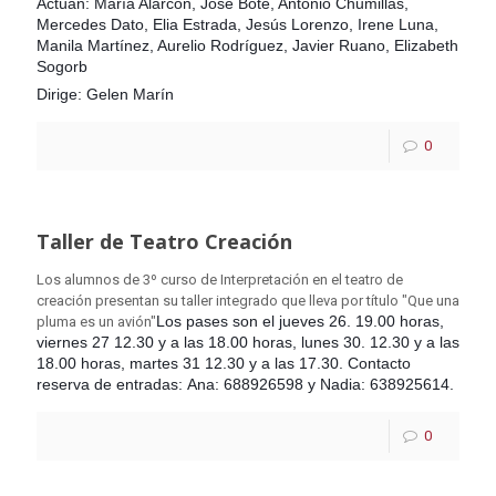
Actúan: María Alarcón, Jose Bote, Antonio Chumillas,
Mercedes Dato, Elia Estrada, Jesús Lorenzo, Irene Luna,
Manila Martínez, Aurelio Rodríguez, Javier Ruano, Elizabeth
Sogorb
Dirige: Gelen Marín
0
Taller de Teatro Creación
Los alumnos de 3º curso de Interpretación en el teatro de
creación presentan su taller integrado que lleva por título "Que una
Los pases son el jueves 26. 19.00 horas,
pluma es un avión"
v
iernes 27 12.30 y a las 18.00 horas,
lunes 30. 12.30 y a las
18.00 horas, martes 31 12.30 y a las 17.30. Contacto
reserva de entradas: Ana: 688926598 y Nadia: 638925614.
0