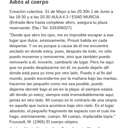
Adiós al cuerpo
Creación colectiva. 31 de Mayo a las 20:30h 1 de Junio a
las 18:30 y a las 20:30 AULA 4.3 / ESAD MURCIA
(Entrada libre hasta completar aforo, asegura tu plaza
reservando.
Elia / Tel. 626306027)
"Desde que abro los ojos, me es imposible escapar a ese
lugar que dulce, ansiosamente, Proust habita en cada
despertar. Y no es porque a causa de él me encuentre
anclado en donde estoy, pues, después de todo, no sólo
puedo moverme y removerme, sino que también puedo
removerlo a él, moverlo, cambiarlo de lugar. Pero he aquí
que no puedo desplazarme sin él; no puedo dejarlo allí
donde está para yo irme por otro lado. Puedo ir al fin del
mundo, puedo esconderme por la mañana bajo las mantas,
hacerme tan pequeño como me sea posible, puedo
dejarme derretir bajo el sol en la playa: él siempre estará
allí donde yo estoy; siempre está irremediablemente aquí,
jamás en otro lado. Mi cuerpo es lo contrario de una utopía:
es aquello que nunca acontece bajo otro cielo. Es el lugar
absoluto, el pequeño fragmento de espacio con el cual me
hago, estrictamente, cuerpo. Mi cuerpo, implacable topía."
Foucault, M. (1966) El cuerpo utópico.