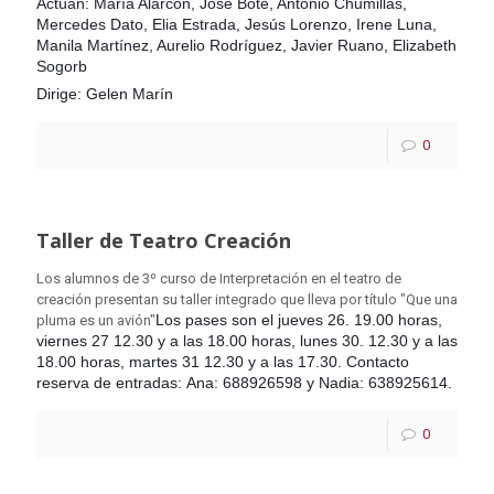
Actúan: María Alarcón, Jose Bote, Antonio Chumillas,
Mercedes Dato, Elia Estrada, Jesús Lorenzo, Irene Luna,
Manila Martínez, Aurelio Rodríguez, Javier Ruano, Elizabeth
Sogorb
Dirige: Gelen Marín
0
Taller de Teatro Creación
Los alumnos de 3º curso de Interpretación en el teatro de
creación presentan su taller integrado que lleva por título "Que una
Los pases son el jueves 26. 19.00 horas,
pluma es un avión"
v
iernes 27 12.30 y a las 18.00 horas,
lunes 30. 12.30 y a las
18.00 horas, martes 31 12.30 y a las 17.30. Contacto
reserva de entradas: Ana: 688926598 y Nadia: 638925614.
0