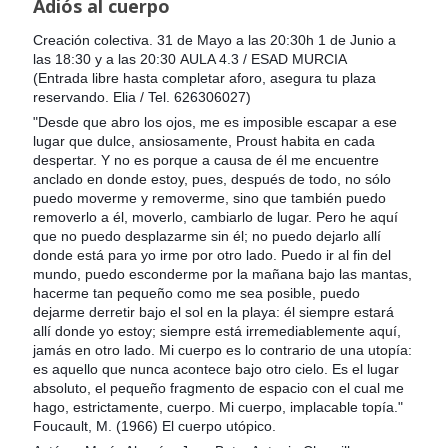
Adiós al cuerpo
Creación colectiva. 31 de Mayo a las 20:30h 1 de Junio a
las 18:30 y a las 20:30 AULA 4.3 / ESAD MURCIA
(Entrada libre hasta completar aforo, asegura tu plaza
reservando.
Elia / Tel. 626306027)
"Desde que abro los ojos, me es imposible escapar a ese
lugar que dulce, ansiosamente, Proust habita en cada
despertar. Y no es porque a causa de él me encuentre
anclado en donde estoy, pues, después de todo, no sólo
puedo moverme y removerme, sino que también puedo
removerlo a él, moverlo, cambiarlo de lugar. Pero he aquí
que no puedo desplazarme sin él; no puedo dejarlo allí
donde está para yo irme por otro lado. Puedo ir al fin del
mundo, puedo esconderme por la mañana bajo las mantas,
hacerme tan pequeño como me sea posible, puedo
dejarme derretir bajo el sol en la playa: él siempre estará
allí donde yo estoy; siempre está irremediablemente aquí,
jamás en otro lado. Mi cuerpo es lo contrario de una utopía:
es aquello que nunca acontece bajo otro cielo. Es el lugar
absoluto, el pequeño fragmento de espacio con el cual me
hago, estrictamente, cuerpo. Mi cuerpo, implacable topía."
Foucault, M. (1966) El cuerpo utópico.