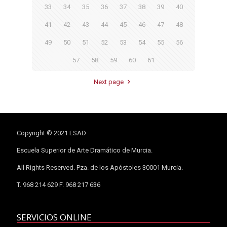
33
34
35
36
37
38
39
40
41
42
43
44
45
46
47
48
49
50
51
52
53
54
55
56
57
58
59
60
61
Next page
Copyright © 2021 ESAD
Escuela Superior de Arte Dramático de Murcia.
All Rights Reserved. Pza. de los Apóstoles 30001 Murcia.
T. 968 214 629 F. 968 217 636
SERVICIOS ONLINE