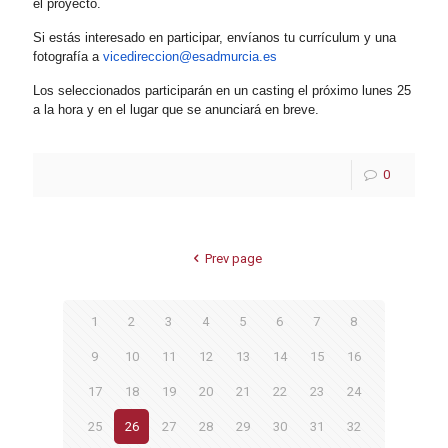
el proyecto.
Si estás interesado en participar, envíanos tu currículum y una
fotografía a
vicedireccion@esadmurcia.es
Los seleccionados participarán en un casting el próximo lunes 25
a la hora y en el lugar que se anunciará en breve.
0
Prev page
1
2
3
4
5
6
7
8
9
10
11
12
13
14
15
16
17
18
19
20
21
22
23
24
25
26
27
28
29
30
31
32