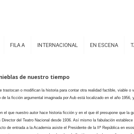
FILA A
INTERNACIONAL
EN ESCENA
T
tinieblas de nuestro tiempo
 trastocan o modifican la historia para contar otra realidad factible, viable o 
de la ficción argumental imaginada por Aub está localizado en el año 1956, y
nuestro autor hace historia ficción y en el que él presupone que la guerra
 Director del Teatro Nacional desde 1936. Así mismo la fabulación estable
al acto de entrada a la Academia asiste el Presidente de la IIª República en e