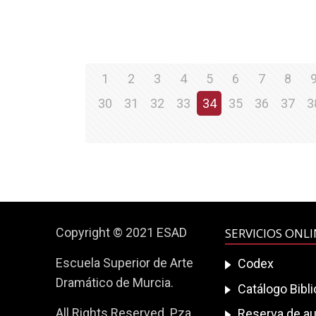
1
2
3
4
5
6
7
8
30
31
32
33
34
35
36
37
3
Copyright © 2021 ESAD
SERVICIOS ONL
Escuela Superior de Arte
Codex
Dramático de Murcia.
Catálogo Bibl
All Rights Reserved. Pza.
Reserva de au