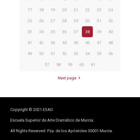
17
18
19
20
21
22
23
24
25
26
27
28
29
30
31
32
33
34
35
36
37
38
39
40
41
42
43
44
45
46
47
48
49
50
51
52
53
54
55
56
57
58
59
60
61
Next page
Copyright © 2021 ESAD
Escuela Superior de Arte Dramático de Murcia.
All Rights Reserved. Pza. de los Apóstoles 30001 Murcia.