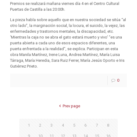
Premios se realizará mañana viernes día 4 en el Centro Cultural
Puertas de Castilla a las 20:00h.
La pieza habla sobre aquello que en nuestra sociedad se sitúa “al
otro lado”, la marginación social, la locura, el suicido, la vejez, las
enfermedades y trastornos mentales, la discapacidad, etc.
'Mientras la caja no se abra el gato estará muerto y vivo' "es una
puerta abierta a cada uno de esos espacios diferentes, una
puerta enfrentada a la realidad", se explica. Participan en esta
obra Manila Martínez, Irene Luna, Andrea Martínez, María Luisa
Tárraga, María Heredia, Sara Ruiz Ferrer, María Jesús Oporto e Iris
Gutiérrez Prieto.
0
Prev page
1
2
3
4
5
6
7
8
9
10
11
12
13
14
15
16