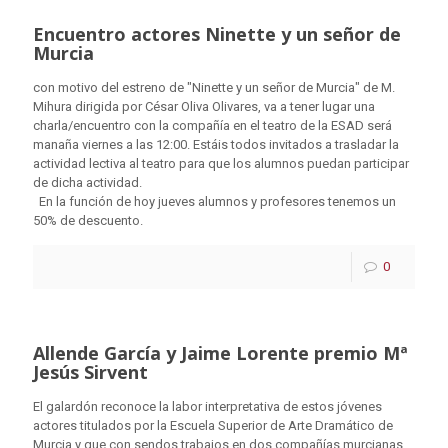
Encuentro actores Ninette y un señor de
Murcia
con motivo del estreno de "Ninette y un señor de Murcia" de M.
Mihura dirigida por César Oliva Olivares, va a tener lugar una
charla/encuentro con la compañía en el teatro de la ESAD será
manaña viernes a las 12:00. Estáis todos invitados a trasladar la
actividad lectiva al teatro para que los alumnos puedan participar
de dicha actividad.
En la función de hoy jueves alumnos y profesores tenemos un
50% de descuento.
0
Allende García y Jaime Lorente premio Mª
Jesús Sirvent
El galardón reconoce la labor interpretativa de estos jóvenes
actores titulados por la Escuela Superior de Arte Dramático de
Murcia y que con sendos trabajos en dos compañías murcianas