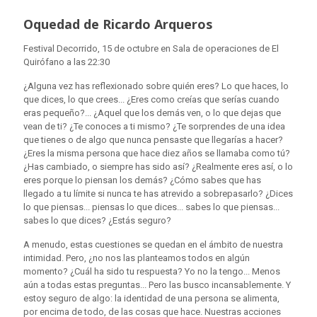
Oquedad de Ricardo Arqueros
Festival Decorrido, 15 de octubre en Sala de operaciones de El
Quirófano a las 22:30
¿Alguna vez has reflexionado sobre quién eres? Lo que haces, lo
que dices, lo que crees... ¿Eres como creías que serías cuando
eras pequeño?... ¿Aquel que los demás ven, o lo que dejas que
vean de ti? ¿Te conoces a ti mismo? ¿Te sorprendes de una idea
que tienes o de algo que nunca pensaste que llegarías a hacer?
¿Eres la misma persona que hace diez años se llamaba como tú?
¿Has cambiado, o siempre has sido así? ¿Realmente eres así, o lo
eres porque lo piensan los demás? ¿Cómo sabes que has
llegado a tu límite si nunca te has atrevido a sobrepasarlo? ¿Dices
lo que piensas... piensas lo que dices... sabes lo que piensas...
sabes lo que dices? ¿Estás seguro?
A menudo, estas cuestiones se quedan en el ámbito de nuestra
intimidad. Pero, ¿no nos las planteamos todos en algún
momento? ¿Cuál ha sido tu respuesta? Yo no la tengo... Menos
aún a todas estas preguntas... Pero las busco incansablemente. Y
estoy seguro de algo: la identidad de una persona se alimenta,
por encima de todo, de las cosas que hace. Nuestras acciones