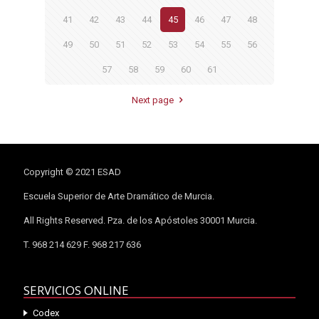
41
42
43
44
45
46
47
48
49
50
51
52
53
54
55
56
57
58
59
60
61
Next page
Copyright © 2021 ESAD
Escuela Superior de Arte Dramático de Murcia.
All Rights Reserved. Pza. de los Apóstoles 30001 Murcia.
T. 968 214 629 F. 968 217 636
SERVICIOS ONLINE
Codex