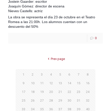
Jostein Gaarder: escritor
Joaquín Gómez: director de escena
Nieves Castells: actriz
La obra se representa el día 23 de octubre en el Teatro
Romea a las 21:00h. Los alumnos cuentan con un
descuento del 50%
0
Prev page
1
2
3
4
5
6
7
8
9
10
11
12
13
14
15
16
17
18
19
20
21
22
23
24
25
26
27
28
29
30
31
32
33
34
35
36
37
38
39
40