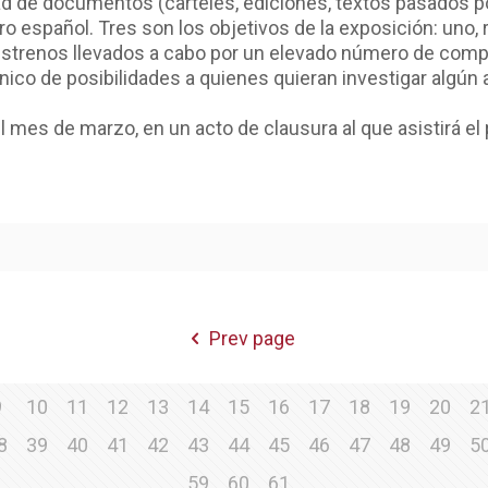
d de documentos (carteles, ediciones, textos pasados por
tro español. Tres son los objetivos de la exposición: uno, 
estrenos llevados a cabo por un elevado número de comp
anico de posibilidades a quienes quieran investigar algún
el mes de marzo, en un acto de clausura al que asistirá el
Prev page
9
10
11
12
13
14
15
16
17
18
19
20
2
8
39
40
41
42
43
44
45
46
47
48
49
5
59
60
61