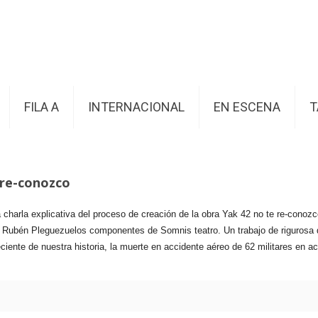
FILA A
INTERNACIONAL
EN ESCENA
T
 re-conozco
 charla explicativa del proceso de creación de la obra Yak 42 no te re-conozc
e y Rubén Pleguezuelos componentes de Somnis teatro. Un trabajo de riguros
nte de nuestra historia, la muerte en accidente aéreo de 62 militares en act