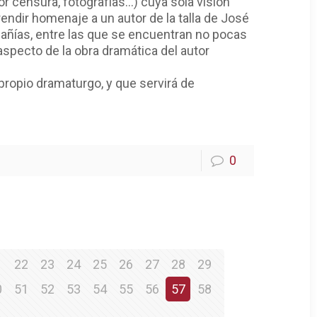
 censura, fotografías…) cuya sola visión
rendir homenaje a un autor de la talla de José
añías, entre las que se encuentran no pocas
 aspecto de la obra dramática del autor
 propio dramaturgo, y que servirá de
0
1
22
23
24
25
26
27
28
29
0
51
52
53
54
55
56
57
58