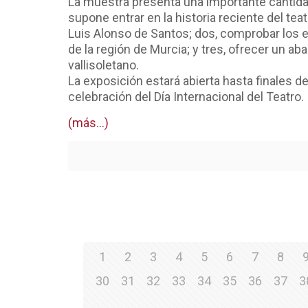
La muestra presenta una importante cantida
supone entrar en la historia reciente del tea
Luis Alonso de Santos; dos, comprobar los 
de la región de Murcia; y tres, ofrecer un ab
vallisoletano.
La exposición estará abierta hasta finales d
celebración del Día Internacional del Teatro.
(más…)
1
2
3
4
5
6
7
8
30
31
32
33
34
35
36
37
3