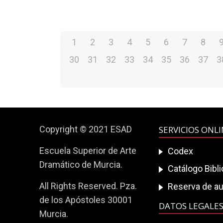
1
2
3
4
5
6
7
8
30
31
32
33
34
35
36
37
3
Copyright © 2021 ESAD
SERVICIOS ONL
Escuela Superior de Arte
Codex
Dramático de Murcia.
Catálogo Bibl
All Rights Reserved. Pza.
Reserva de au
de los Apóstoles 30001
DATOS LEGALE
Murcia.