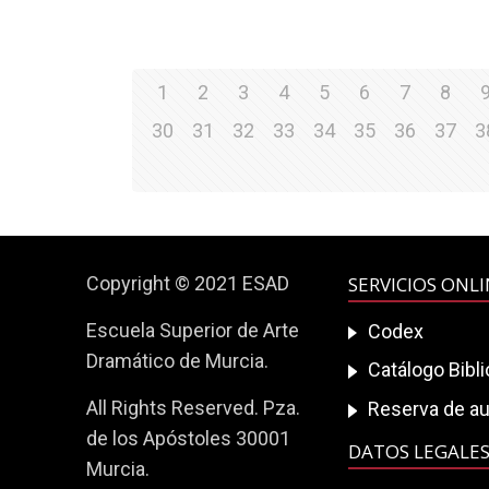
1
2
3
4
5
6
7
8
30
31
32
33
34
35
36
37
3
Copyright © 2021 ESAD
SERVICIOS ONL
Escuela Superior de Arte
Codex
Dramático de Murcia.
Catálogo Bibl
All Rights Reserved. Pza.
Reserva de au
de los Apóstoles 30001
DATOS LEGALE
Murcia.