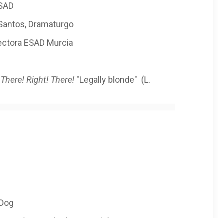
ESAD
 Santos, Dramaturgo
rectora ESAD Murcia
D
There!
Right! There!
"Legally blonde" (L.
 Dog