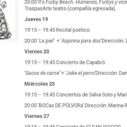
20:00
‘It’s Furby Beach. Humanes, Furbys y vice
TraspasArte teatro (compañía egresada).
Jueves 19
19:15 – 19:45 Recital poético
20:00 ‘
La piel’
+ ‘
Aspirina para dos’
Dirección:
Viernes 20
19:15 – 19:45 Concierto de Capabrò
‘
Sacos de carne’
+
‘Jake el perro’
Dirección: Dani
Miércoles 25
19:15 – 19:45 Conciertos de Salva Soto y Ma
20:00 ’BOCas DE PÓLVORa’ Dirección: Marina
Viernes 27
19:15 – 19:45 Concierto de CLEAN ISGOOD