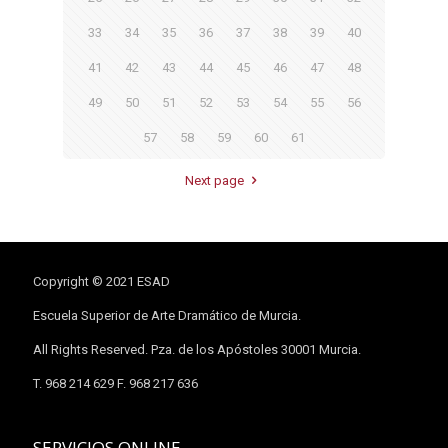
33
34
35
36
37
38
39
40
41
42
43
44
45
46
47
48
49
50
51
52
53
54
55
56
57
58
59
60
61
Next page
Copyright © 2021 ESAD
Escuela Superior de Arte Dramático de Murcia.
All Rights Reserved. Pza. de los Apóstoles 30001 Murcia.
T. 968 214 629 F. 968 217 636
SERVICIOS ONLINE