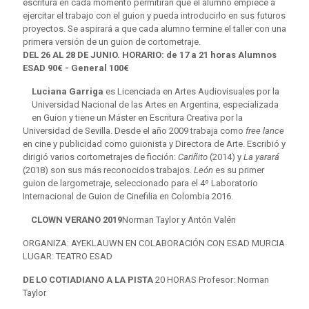
escritura en cada momento permitirán que el alumno empiece a
ejercitar el trabajo con el guion y pueda introducirlo en sus futuros
proyectos. Se aspirará a que cada alumno termine el taller con una
primera versión de un guion de cortometraje.
DEL 26 AL 28 DE JUNIO.
HORARIO: de 17 a 21 horas
Alumnos
ESAD 90€
- General 100€
Luciana Garriga
es Licenciada en Artes Audiovisuales por la
Universidad Nacional de las Artes en Argentina, especializada
en Guion y tiene un Máster en Escritura Creativa por la
Universidad de Sevilla. Desde el año 2009 trabaja como
free lance
en cine y publicidad como guionista y Directora de Arte. Escribió y
dirigió varios cortometrajes de ficción:
Cariñito
(2014) y
La yarará
(2018) son sus más reconocidos trabajos.
León
es su primer
guion de largometraje, seleccionado para el 4º Laboratorio
Internacional de Guion de Cinefilia en Colombia 2016.
CLOWN VERANO 2019
Norman Taylor y Antón Valén
ORGANIZA: AYEKLAUWN EN COLABORACIÓN CON ESAD MURCIA
LUGAR: TEATRO ESAD
DE LO COTIADIANO A LA PISTA
20 HORAS Profesor: Norman
Taylor