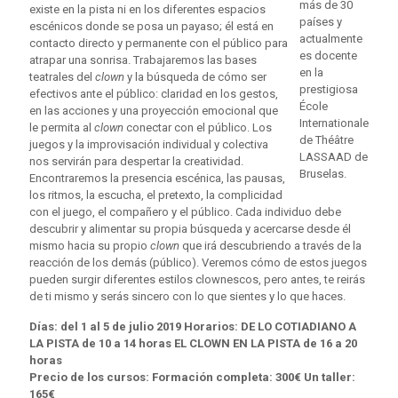
más de 30
existe en la pista ni en los diferentes espacios
países y
escénicos donde se posa un payaso; él está en
actualmente
contacto directo y permanente con el público para
es docente
atrapar una sonrisa. Trabajaremos las bases
en la
teatrales del
clown
y la búsqueda de cómo ser
prestigiosa
efectivos ante el público: claridad en los gestos,
École
en las acciones y una proyección emocional que
Internationale
le permita al
clown
conectar con el público. Los
de Théâtre
juegos y la improvisación individual y colectiva
LASSAAD de
nos servirán para despertar la creatividad.
Bruselas.
Encontraremos la presencia escénica, las pausas,
los ritmos, la escucha, el pretexto, la complicidad
con el juego, el compañero y el público. Cada individuo debe
descubrir y alimentar su propia búsqueda y acercarse desde él
mismo hacia su propio
clown
que irá descubriendo a través de la
reacción de los demás (público). Veremos cómo de estos juegos
pueden surgir diferentes estilos clownescos, pero antes, te reirás
de ti mismo y serás sincero con lo que sientes y lo que haces.
Días: del 1 al 5 de julio 2019 Horarios: DE LO COTIADIANO A
LA PISTA
de 10 a 14 horas EL CLOWN EN LA PISTA
de 16 a 20
horas
Precio de los cursos: Formación completa: 300€ Un taller:
165€