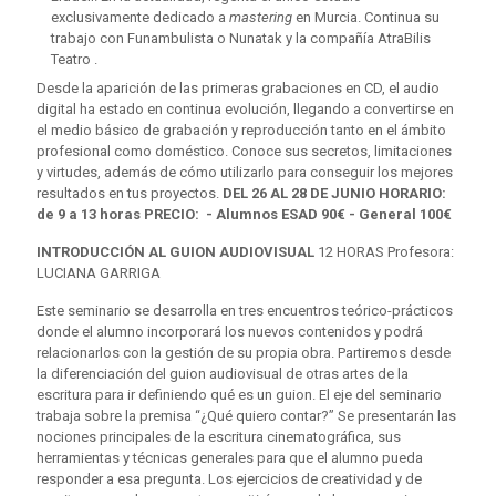
exclusivamente dedicado a
mastering
en Murcia. Continua su
trabajo con Funambulista o Nunatak y la compañía AtraBilis
Teatro .
Desde la aparición de las primeras grabaciones en CD, el audio
digital ha estado en continua evolución, llegando a convertirse en
el medio básico de grabación y reproducción tanto en el ámbito
profesional como doméstico. Conoce sus secretos, limitaciones
y virtudes, además de cómo utilizarlo para conseguir los mejores
resultados en tus proyectos.
DEL 26 AL 28 DE JUNIO HORARIO:
de 9 a 13 horas PRECIO: - Alumnos ESAD 90€ - General 100€
INTRODUCCIÓN AL GUION AUDIOVISUAL
12 HORAS Profesora:
LUCIANA GARRIGA
Este seminario se desarrolla en tres encuentros teórico-prácticos
donde el alumno incorporará los nuevos contenidos y podrá
relacionarlos con la gestión de su propia obra. Partiremos desde
la diferenciación del guion audiovisual de otras artes de la
escritura para ir definiendo qué es un guion. El eje del seminario
trabaja sobre la premisa “¿Qué quiero contar?” Se presentarán las
nociones principales de la escritura cinematográfica, sus
herramientas y técnicas generales para que el alumno pueda
responder a esa pregunta. Los ejercicios de creatividad y de