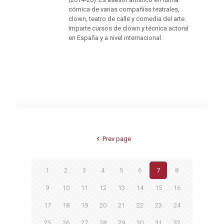
cómica de varias compañías teatrales,
clown, teatro de calle y comedia del arte.
Imparte cursos de clown y técnica actoral
en España y a nivel internacional.
Prev page
1
2
3
4
5
6
7
8
9
10
11
12
13
14
15
16
17
18
19
20
21
22
23
24
25
26
27
28
29
30
31
32