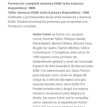
Formación completa alumnos ESAD (sólo 6 plazas
disponibles): 280€
Taller alumnos ESAD (sólo 6 plazas disponibles): 150€
Destinado a profesionales de las artes escénicas y alumnos
ESAD. Tendrán prioridad las personas que se apunten a la
formación completa.
Antón
Valén
se formó con Jacques
Lecoq, Norman Taylor, Philippe Gaulier,
Pierre Byland, Michel Dallaire, Antonio Fava,
Ángela de Castro, Ramón Albistur, Carlos
Colombaioni, T.Complitice, entre otros. En
1993 ingresó como profesor de
interpretación gestual y clown en la Escuela
Superior de Arte Dramático de Murcia hasta
2002. Fue seleccionado por Slava Polunin
para trabajar como clown en
Alegría
de
Cirque du Soleil donde realizó una gira
mundial durante cinco años (2002-07).
Posteriormente creó y dirigió los nuevos
números clownescos para
Alegría
y la
Nouba
. De nuevo volvió con la compañía
como carácter en el espectáculo
Kurios
(2014-20). Es asesor artístico en rutina