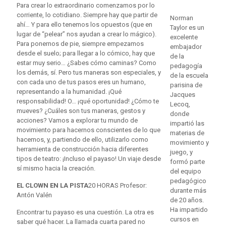
Para crear lo extraordinario comenzamos por lo
corriente, lo cotidiano. Siempre hay que partir de
Norman
ahí… Y para ello tenemos los opuestos (que en
Taylor es un
lugar de “pelear” nos ayudan a crear lo mágico).
excelente
Para ponernos de pie, siempre empezamos
embajador
desde el suelo; para llegar a lo cómico, hay que
de la
estar muy serio… ¿Sabes cómo caminas? Como
pedagogía
los demás, sí. Pero tus maneras son especiales, y
de la escuela
con cada uno de tus pasos eres un humano,
parisina de
representando a la humanidad. ¡Qué
Jacques
responsabilidad! O… ¡qué oportunidad! ¿Cómo te
Lecoq,
mueves? ¿Cuáles son tus maneras, gestos y
donde
acciones? Vamos a explorar tu mundo de
impartió las
movimiento para hacernos conscientes de lo que
materias de
hacemos, y, partiendo de ello, utilizarlo como
movimiento y
herramienta de construcción hacia diferentes
juego, y
tipos de teatro: ¡Incluso el payaso! Un viaje desde
formó parte
sí mismo hacia la creación.
del equipo
pedagógico
EL CLOWN EN LA PISTA
20 HORAS Profesor:
durante más
Antón Valén
de 20 años.
Ha impartido
Encontrar tu payaso es una cuestión. La otra es
cursos en
saber qué hacer. La llamada cuarta pared no