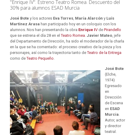
"Enrique IV". Estreno Teatro Romea. Descuento del
30% para alumnos ESAD Murcia
José Bote
y los actores
Eva Torres
,
María Alarcón
y
Luís
Martínez Arasa
han participado hoy en un coloquio con los
alumnos. Nos han presentando la obra
Enrique I
V
de
Pirandello
que se estrena el día 28 en el
Teatro Romea
.
Javier Mateo
, jefe
del Departamento de Dirección, ha sido el moderador de la charla
en la que se ha comentado: el proceso creativo de la pieza y los
personajes, así como la trayectoria tanto de
Teatro de la Entrega
como de
Teatro Pequeño
.
José Bote
(Elche,
1974)
Egresado
en
Dirección
de Escena
en
ESAD
Murcia
.
Autor, actor
y director
teatral.