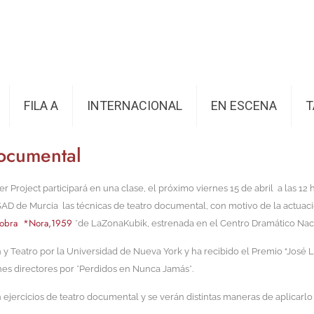
FILA A
INTERNACIONAL
EN ESCENA
T
Documental
r Project participará en una clase, el próximo viernes 15 de abril a las 12 
ESAD de Murcia las técnicas de teatro documental, con motivo de la actuac
la obra *Nora,1959
*de LaZonaKubik, estrenada en el Centro Dramático Nac
y Teatro por la Universidad de Nueva York y ha recibido el Premio “José L
nes directores por *Perdidos en Nunca Jamás*.
n ejercicios de teatro documental y se verán distintas maneras de aplicarlo