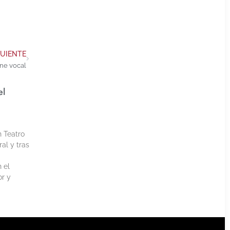
GUIENTE
ene vocal
el
h Teatro
al y tras
 el
or y