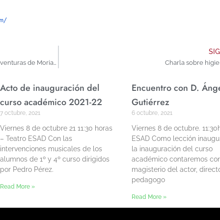
om/
SI
Encuentro con actores y director de «Las Aventuras de Moriana»
Charla sobre higi
Acto de inauguración del
Encuentro con D. Áng
curso académico 2021-22
Gutiérrez
7 octubre, 2021
6 octubre, 2021
Viernes 8 de octubre 21 11:30 horas
Viernes 8 de octubre. 11:30
– Teatro ESAD Con las
ESAD Como lección inaugur
intervenciones musicales de los
la inauguración del curso
alumnos de 1º y 4º curso dirigidos
académico contaremos con
por Pedro Pérez.
magisterio del actor, direct
pedagogo
Read More »
Read More »