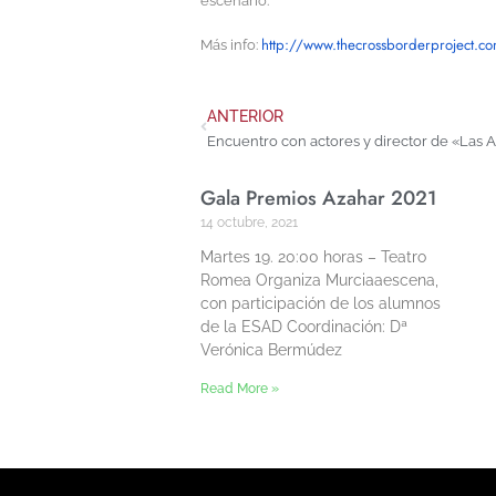
escenario.
http://www.
thecrossborderproject.c
Más info:
ANTERIOR
Gala Premios Azahar 2021
14 octubre, 2021
Martes 19. 20:00 horas – Teatro
Romea Organiza Murciaaescena,
con participación de los alumnos
de la ESAD Coordinación: Dª
Verónica Bermúdez
Read More »