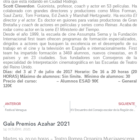
otra que está rodando en Ciudad Rodrigo.
Scott Cleverdon
. Guionista, profesor,
coach
y actor en 53 películas. Ha
colaborado con grandes directores y productores como Milos Forman,
Saul Zantz, Tom Fontana, Ed Zwick y Marshall Hertzgowitz. Ha escrito
El
director y el actor
. Es doctor en guiones para varias productoras de Gran
Bretaña y
coach
de actores en películas y series como
Reinas
. Acaba de
rodar como actor en la serie
El Ministerio del Tiempo
.
Desde el año 1999, la escuela de cine Assumpta Serna y la Fundación
Internacional first team ofrecen programas de formación especializados,
dirigidos a actores que busquen la excelencia en el desempeño de su
trabajo en el cine y la televisión en España e internacionalmente. First
team ha impartido formación a 3469 alumnos, nuevos cineastas, en 8
países y en 23 ciudades. Sus fundadores son Consejeros de la
especialidad de Interpretación cinematográfica en las Escuelas de Teatro
del Reino Unido.
Días: del 3 al 7 de julio de 2017
Horario: De 16 a 20 horas (20
HORAS)
Máximo de alumnos: Sin límite.
Mínimo de alumnos: 30
Precio del curso:
– Alumnos ESAD 90€
– General
120€
ANTERIOR
SIGUIENTE
Festival Venagua
XV Encuentro del Consejo escolar de la Región de Murcia
Gala Premios Azahar 2021
14 octubre, 2021
Martes 19. 20:00 horas – Teatro Romea Organiza Murciaaescena,