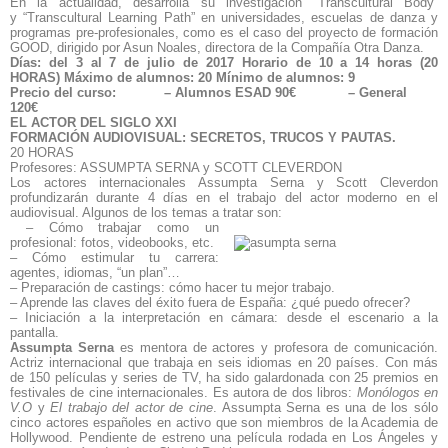
En la actualidad, desarrolla su investigación “Transcultural Body”
y “Transcultural Learning Path” en universidades, escuelas de danza y
programas pre-profesionales, como es el caso del proyecto de formación
GOOD, dirigido por Asun Noales, directora de la Compañía Otra Danza.
Días: del 3 al 7 de julio de 2017
Horario de 10 a 14 horas (20
HORAS)
Máximo de alumnos: 20
Mínimo de alumnos: 9
Precio del curso:
– Alumnos ESAD 90€
– General
120€
EL ACTOR DEL SIGLO XXI
FORMACIÓN AUDIOVISUAL: SECRETOS, TRUCOS Y PAUTAS.
20 HORAS
Profesores: ASSUMPTA SERNA y SCOTT CLEVERDON
Los actores internacionales Assumpta Serna y Scott Cleverdon
profundizarán durante 4 días en el trabajo del actor moderno en el
audiovisual. Algunos de los temas a tratar son:
– Cómo trabajar como un
profesional: fotos, videobooks, etc.
– Cómo estimular tu carrera:
agentes, idiomas, “un plan”…
– Preparación de castings: cómo hacer tu mejor trabajo.
– Aprende las claves del éxito fuera de España: ¿qué puedo ofrecer?
– Iniciación a la interpretación en cámara: desde el escenario a la
pantalla.
Assumpta Serna
es mentora de actores y profesora de comunicación.
Actriz internacional que trabaja en seis idiomas en 20 países. Con más
de 150 películas y series de TV, ha sido galardonada con 25 premios en
festivales de cine internacionales. Es autora de dos libros:
Monólogos en
V.O
y
El trabajo del actor de cine
. Assumpta Serna es una de los sólo
cinco actores españoles en activo que son miembros de la Academia de
Hollywood. Pendiente de estreno una película rodada en Los Ángeles y