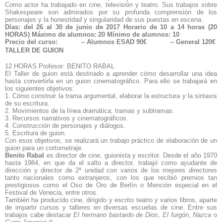
Como actor ha trabajado en cine, televisión y teatro. Sus trabajos sobre
Shakespeare son admirados por su profunda comprensión de los
personajes y la honestidad y singularidad de sus puestas en escena.
Días: del 26 al 30 de junio de 2017 H
orario de 10 a 14 horas (20
HORAS)
Máximo de alumnos: 20
Mínimo de alumnos: 10
Precio del curso:
– Alumnos ESAD 90€
– General 120€
TALLER DE GUION
12 HORAS
Profesor: BENITO RABAL
El Taller de guion está destinado a aprender cómo desarrollar una idea
hasta convertirla en un guion cinematográfico. Para ello se trabajará en
los siguientes objetivos:
1. Cómo construir la trama argumental, elaborar la estructura y la sintaxis
de su escritura.
2. Movimientos de la línea dramática; tramas y subtramas.
3. Recursos narrativos y cinematográficos.
4. Construcción de personajes y diálogos.
5. Escritura de guion.
Con esos objetivos, se realizará un trabajo práctico de elaboración de un
guion para un cortometraje.
Benito Rabal
es director de cine, guionista y escritor. Desde el año 1970
hasta 1984, en que da el salto a director, trabajó como ayudante de
dirección y director de 2ª unidad con varios de los mejores directores
tanto nacionales como extranjeros, con los que recibió premios tan
prestigiosos como el Oso de Oro de Berlín o Mención especial en el
Festival de Venecia, entre otros.
También ha producido cine, dirigido y escrito teatro y varios libros, aparte
de impartir cursos y talleres en diversas escuelas de cine. Entre sus
trabajos cabe destacar
El hermano bastardo de Dios
,
El furgón
,
Nazca
o