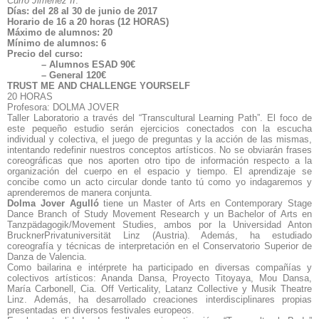
Curro Jimenez II
.
Días: del 28 al 30 de junio de 2017
Horario de 16 a 20 horas (12 HORAS)
Máximo de alumnos: 20
Mínimo de alumnos: 6
Precio del curso:
– Alumnos ESAD 90€
– General 120€
TRUST ME AND CHALLENGE YOURSELF
20 HORAS
Profesora
: DOLMA JOVER
Taller Laboratorio a través del “Transcultural Learning Path”. El foco de
este pequeño estudio serán ejercicios conectados con la escucha
individual y colectiva, el juego de preguntas y la acción de las mismas,
intentando redefinir nuestros conceptos artísticos. No se obviarán frases
coreográficas que nos aporten otro tipo de información respecto a la
organización del cuerpo en el espacio y tiempo. El aprendizaje se
concibe como un acto circular donde tanto tú como yo indagaremos y
aprenderemos de manera conjunta.
Dolma Jover Agulló
tiene un Master of Arts en Contemporary Stage
Dance Branch of Study Movement Research y un Bachelor of Arts en
Tanzpädagogik/Movement Studies, ambos por la Universidad Anton
BrucknerPrivatuniversität Linz (Austria).
Además, ha estudiado
coreografía y técnicas de interpretación en el Conservatorio Superior de
Danza de Valencia.
Como bailarina e intérprete ha participado en diversas compañías y
colectivos artísticos: Ananda Dansa, Proyecto Titoyaya, Mou Dansa,
María Carbonell, Cia. Off Verticality, Latanz Collective y Musik Theatre
Linz. Además, ha desarrollado creaciones interdisciplinares propias
presentadas en diversos festivales europeos.