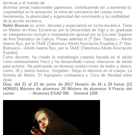
técnicas y el manejo de
distintas armas tradicionales japonesas, contribuyendo así a aumentar la
corporalidad en la actuación, la toma de conciencia del cuerpo como
herramienta, la plasticidad y organicidad del movimiento y la credibilidad
de la acción escénica.
Belén Bouzas
es actriz, docente y especialista en lucha escénica. Tiene
un Máster en Artes Escénicas por la Universidad de Vigo y es graduada
en Interpretación textual e Interpretación gestual por la Escuela Superior
de Arte Dramático de Galicia. Posee además el 2º Dan: Taijutsu – Aikido
Iwama Ryu, por la TAAE (Takemusu Aikido Asociación España) y 2º Dan:
Bukiwaza – Aikido Iwama Ryu, por la TAAE (Takemusu Aikido Asociación
España).
Como docente, ha creado la metodología corporal basada en el aikido
como entrenamiento físico y ha desarrollado cursos intensivos de aikido
para actores. Ha participado en diversas producciones de teatro y danza,
como:
30 y tantos huesos
,
Vergeben
,
Tengo el demonio en el cuerpo
,
La
historia de Martín
,
El improperio contraataca
y
Circo de Navidad
entre
otras.
Días: del 21 al 23 de junio de 2017
Horario de 16 a 20 horas (12
HORAS)
Máximo de alumnos: 20
Mínimo de alumnos: 6
Precio del
curso:
– Alumnos ESAD 90€
General 120€