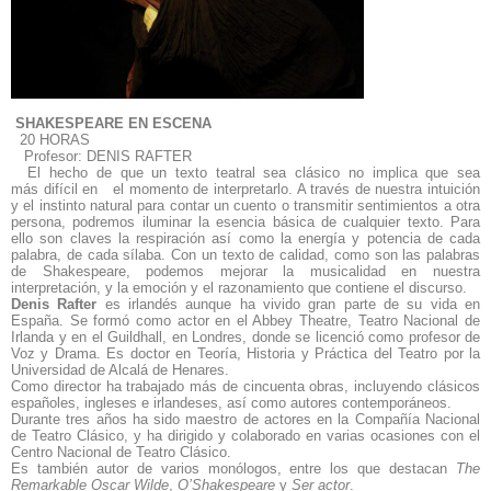
SHAKESPEARE EN ESCENA
20 HORAS
Profesor
: DENIS RAFTER
El hecho de que un texto teatral sea clásico no implica que sea
más difícil en el momento de interpretarlo. A través de nuestra intuición
y el instinto natural para contar un cuento o transmitir sentimientos a otra
persona, podremos iluminar la esencia básica de cualquier texto. Para
ello son claves la respiración así como la energía y potencia de cada
palabra, de cada sílaba. Con un texto de calidad, como son las palabras
de Shakespeare, podemos mejorar la musicalidad en nuestra
interpretación, y la emoción y el razonamiento que contiene el discurso.
Denis Rafter
es irlandés aunque ha vivido gran parte de su vida en
España. Se formó como actor en el Abbey Theatre, Teatro Nacional de
Irlanda y en el Guildhall, en Londres, donde se licenció como profesor de
Voz y Drama. Es doctor en Teoría, Historia y Práctica del Teatro por la
Universidad de Alcalá de Henares.
Como director ha trabajado más de cincuenta obras, incluyendo clásicos
españoles, ingleses e irlandeses, así como autores contemporáneos.
Durante tres años ha sido maestro de actores en la Compañía Nacional
de Teatro Clásico, y ha dirigido y colaborado en varias ocasiones con el
Centro Nacional de Teatro Clásico.
Es también autor de varios monólogos, entre los que destacan
The
Remarkable Oscar Wilde
,
O’Shakespeare
y
Ser actor
.