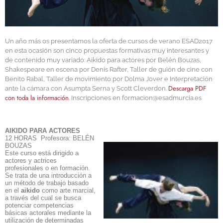
Un año más os presentamos la oferta de cursos de verano ESAD2017
en esta ocasión son cinco propuestas formativas muy interesantes y
de contenido muy variado: Aikido para actores por Belén Bouzas,
Shakespeare en escena por Denis Rafter, Taller de guión de cine con
Benito Rabal, Taller de movimiento por Dolma Jover e Interpretación
Descarga PDF
ante la cámara con Asumpta Serna y Scott Cleverdon.
con toda la información
. Inscripciones en formacion@esadmurcia.es
AIKIDO PARA ACTORES
12 HORAS
Profesora: BELÉN
BOUZAS
Este curso está dirigido a
actores y actrices
profesionales o en formación.
Se trata de una introducción a
un método de trabajo basado
en el
aikido
como arte marcial,
a través del cual se busca
potenciar competencias
básicas actorales mediante la
utilización de determinadas