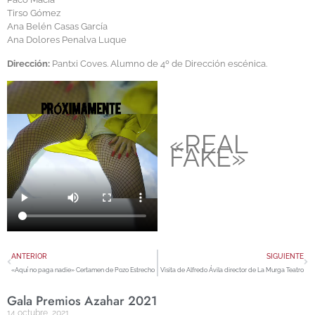
Tirso Gómez
Ana Belén Casas García
Ana Dolores Penalva Luque
Dirección:
Pantxi Coves. Alumno de 4º de Dirección escénica.
«REAL
FAKE»
ANTERIOR
SIGUIENTE
«Aquí no paga nadie» Certamen de Pozo Estrecho
Visita de Alfredo Ávila director de La Murga Teatro
Gala Premios Azahar 2021
14 octubre, 2021