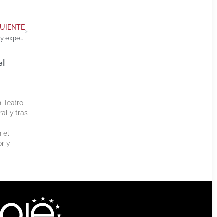
GUIENTE
Jornadas del Profesorado: FESTUM. Pedagogía teatral y experiencias artísticas
el
h Teatro
al y tras
 el
or y