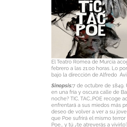
El Teatro Romea de Murcia aco
febrero a las 21:00 horas. Lo 
bajo la dirección de Alfredo Ávi
Sinopsis:
7 de octubre de 1849.
en una fría y oscura calle de B
noche? TIC, TAC…POE recoge aque
enfrentará a sus miedos más pr
deseo de volver a ver a su jove
que Poe sufrirá el mismo terror
Poe… y tú ¿te atreverás a vivirlo