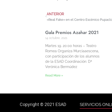
ANTERIOR
«Real Fake» en el Centro Escénico Pupac
Gala Premios Azahar 2021
14 octubre, 2021
Martes 19. 20:00 horas – Teatro
Romea Organiza Murciaaescena,
con participación de los alumnos
de la ESAD Coordinación: Dª
Verónica Bermúdez
Read More »
Copyright © 2021 ESAD
SERVICIOS ONL