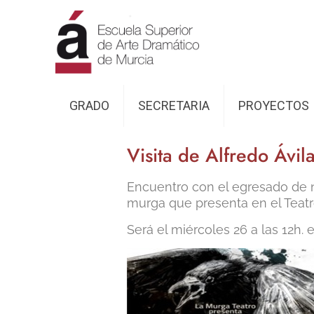
GRADO
SECRETARIA
PROYECTOS
Visita de Alfredo Ávil
Encuentro con el egresado de n
murga que presenta en el Teatr
Será el miércoles 26 a las 12h. e