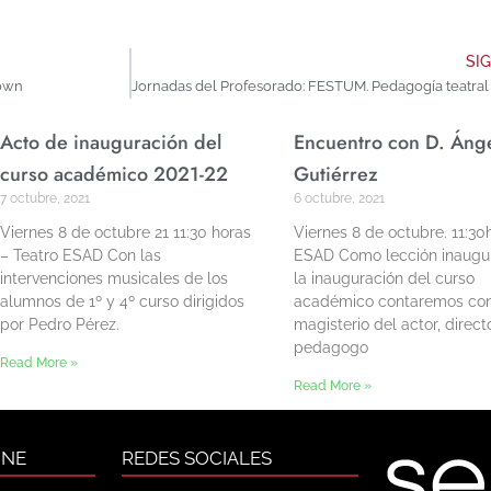
SI
lown
Acto de inauguración del
Encuentro con D. Áng
curso académico 2021-22
Gutiérrez
7 octubre, 2021
6 octubre, 2021
Viernes 8 de octubre 21 11:30 horas
Viernes 8 de octubre. 11:30
– Teatro ESAD Con las
ESAD Como lección inaugur
intervenciones musicales de los
la inauguración del curso
alumnos de 1º y 4º curso dirigidos
académico contaremos con
por Pedro Pérez.
magisterio del actor, direct
pedagogo
Read More »
Read More »
INE
REDES SOCIALES