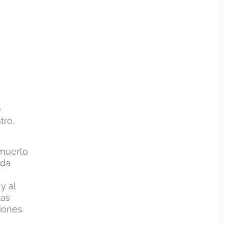
e
tro,
 muerto
ida
y al
las
iones.