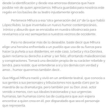
desde la identificación y desde esa amorosa distancia que hace
posible reír de quien apreciamos. Mihura guardaba para nosotros este
regalo en los baúles de su teatro injustamente ignorado.
Pertenece Mihura a esa “otra generación del 27” de la que habló
López Rubio, la que inventaba un nuevo humor contemporáneo,
irónico y absurdo que se enraizaba en nuestra idiosincrasia para
revelarnos a la vez semejantes a nuestros vecinos de occidente.
Para no desvelar más de lo deseable, baste decir que Mihura
elige una heroína enfrentada a un pueblo que usa de su fuerza para
hacer la puñeta a sus disidentes, en este caso, la bella y rica Dorotea,
quien reclama su derecho a amar y ser feliz, afrontando maledicencias
y conspiraciones. Tomará una decisión propia de su carácter rebelde y
tendrá, para resistir, que entenderse a sí y los demás con verdad y
amor…, humor queremos también decir…
Que Miguel Mihura nació y vivió en un ambiente teatral, que conocía a
sus gentes a sus personajes y tribulaciones nos queda claro por la
maestría de su dramaturgia, pero también por su Don José, actor
venido a menos, con sus ideales traicionados y sus urgencias
humanas, tan humanas como las de cualquiera que aún espera
encontrar a quien crea en él, por disparatado que sea el personaje
que representa.