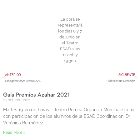
La obra se
representará
los días 6 y 7
de junio en
el Teatro
ESAD a las
12:00h y
19:30h.
ANTERIOR
SIGUIENTE
Esadgeraciones Teatro ESAD
Prácticas de Dirección
Gala Premios Azahar 2021
14 octubre, 2021
Martes 19. 20:00 horas – Teatro Romea Organiza Murciaaescena,
con participación de los alumnos de la ESAD Coordinación: Dª
Verónica Bermúdez
Read More »