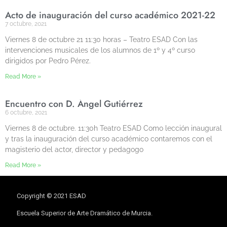
Acto de inauguración del curso académico 2021-22
7 octubre, 2021
Viernes 8 de octubre 21 11:30 horas – Teatro ESAD Con las
intervenciones musicales de los alumnos de 1º y 4º curso
dirigidos por Pedro Pérez.
Read More »
Encuentro con D. Ángel Gutiérrez
6 octubre, 2021
Viernes 8 de octubre. 11:30h Teatro ESAD Como lección inaugural
y tras la inauguración del curso académico contaremos con el
magisterio del actor, director y pedagogo
Read More »
Copyright © 2021 ESAD
Escuela Superior de Arte Dramático de Murcia.