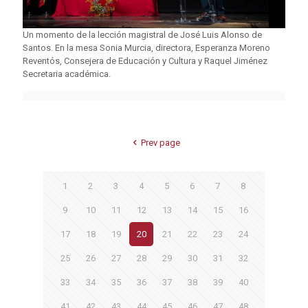
Un momento de la lección magistral de José Luis Alonso de
Santos. En la mesa Sonia Murcia, directora, Esperanza Moreno
Reventós, Consejera de Educación y Cultura y Raquel Jiménez
Secretaria académica.
Prev page
1
2
3
4
5
6
7
8
9
10
11
12
13
14
15
16
17
18
19
20
21
22
23
24
25
26
27
28
29
30
31
32
33
34
35
36
37
38
39
40
41
42
43
44
45
46
47
48