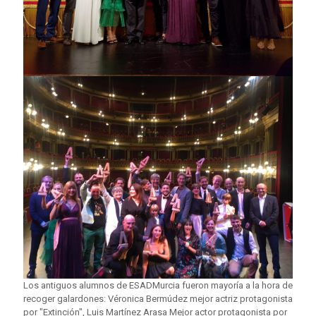
Los antiguos alumnos de ESADMurcia fueron mayoría a la hora de
recoger galardones: Véronica Bermúdez mejor actriz protagonista
por "Extinción", Luis Martínez Arasa Mejor actor protagonista por