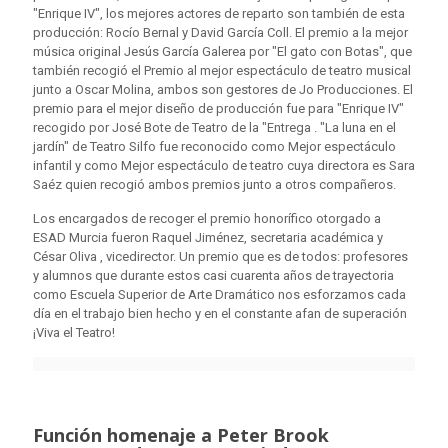
"Enrique IV", los mejores actores de reparto son también de esta
producción: Rocío Bernal y David García Coll. El premio a la mejor
música original Jesús García Galerea por "El gato con Botas", que
también recogió el Premio al mejor espectáculo de teatro musical
junto a Oscar Molina, ambos son gestores de Jo Producciones. El
premio para el mejor diseño de producción fue para "Enrique IV"
recogido por José Bote de Teatro de la "Entrega . "La luna en el
jardín" de Teatro Silfo fue reconocido como Mejor espectáculo
infantil y como Mejor espectáculo de teatro cuya directora es Sara
Saéz quien recogió ambos premios junto a otros compañeros.
Los encargados de recoger el premio honorífico otorgado a
ESAD Murcia fueron Raquel Jiménez, secretaria académica y
César Oliva , vicedirector. Un premio que es de todos: profesores
y alumnos que durante estos casi cuarenta años de trayectoria
como Escuela Superior de Arte Dramático nos esforzamos cada
día en el trabajo bien hecho y en el constante afan de superación
¡Viva el Teatro!
Función homenaje a Peter Brook