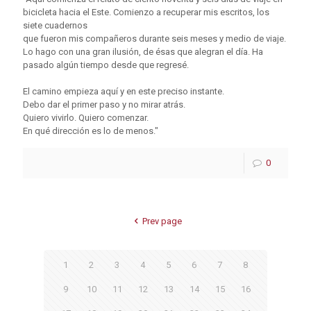
bicicleta hacia el Este. Comienzo a recuperar mis escritos, los
siete cuadernos
que fueron mis compañeros durante seis meses y medio de viaje.
Lo hago con una gran ilusión, de ésas que alegran el día. Ha
pasado algún tiempo desde que regresé.
El camino empieza aquí y en este preciso instante.
Debo dar el primer paso y no mirar atrás.
Quiero vivirlo. Quiero comenzar.
En qué dirección es lo de menos."
0
Prev page
1
2
3
4
5
6
7
8
9
10
11
12
13
14
15
16