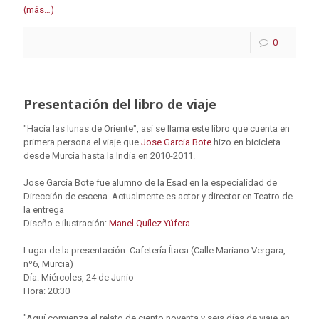
(más…)
0
Presentación del libro de viaje
"Hacia las lunas de Oriente", así se llama este libro que cuenta en
primera persona el viaje que
Jose Garcia Bote
hizo en bicicleta
desde Murcia hasta la India en 2010-2011.
Jose García Bote fue alumno de la Esad en la especialidad de
Dirección de escena. Actualmente es actor y director en Teatro de
la entrega
Diseño e ilustración:
Manel Quílez Yúfera
Lugar de la presentación: Cafetería Ítaca (Calle Mariano Vergara,
nº6, Murcia)
Día: Miércoles, 24 de Junio
Hora: 20:30
"Aquí comienza el relato de ciento noventa y seis días de viaje en