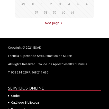
49
50
51
52
53
54
55
56
57
58
59
60
61
Next page
Copyright © 2021 ESAD
Escuela Superior de Arte Dramático de Murcia.
All Rights Reserved. Pza. de los Apóstoles 30001 Murcia.
T. 968 214 629 F. 968 217 636
SERVICIOS ONLINE
Codex
Catálogo Biblioteca