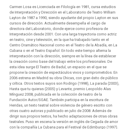
Carmen Losa es Licenciada en Filología en 1981, cursa estudios
de Interpretación y Dirección en el Laboratorio de Teatro William
Layton de 1987 a 1990, siendo ayudante del propio Layton en sus
cursos de dirección. Actualmente desempeña el cargo de
directora del Laboratorio, donde ejerce como profesora de
Interpretación desde 2001. Con una larga trayectoria como actriz
en teatro, cine y televisión, en la que ha trabajado tanto en el
Centro Dramático Nacional como en el Teatro de la Abadía, en La
Cubana o en el Teatro Español. En todo este tiempo alterna la
interpretación con la dirección, siempre en la línea de establecer
la creación como base del trabajo entre los profesionales. De
esta idea surge El Teatro de Badul, un espacio en el que se
propone la creación de espectáculos vivos y comprometidos. En
2006 estrena en Madrid su obra Chicas, con gran éxito de público
y crítica. Otros textos suyos son Rodrigo (1998), La parada (2003),
Hasta que tu quieras (2005) y Levante, premio Leopoldo Alas
Mínguez 2008, publicada en la colección de teatro de la
Fundación Autor/SGAE. También participa en la escritura de
Heridas, un texto teatral sobre violencia de género escrito con
otras cuatro autoras y publicado en julio de 2008. Además de
dirigir sus propios textos, ha hecho adaptaciones de otras obras
teatrales. Puso en escena la versión en inglés de Cegada de amor
con la compañía La Cubana para el Festival de Edimburgo (1997).