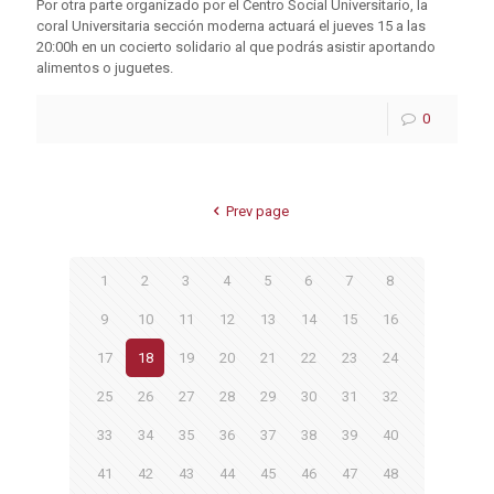
Por otra parte organizado por el Centro Social Universitario, la
coral Universitaria sección moderna actuará el jueves 15 a las
20:00h en un cocierto solidario al que podrás asistir aportando
alimentos o juguetes.
0
Prev page
1
2
3
4
5
6
7
8
9
10
11
12
13
14
15
16
17
18
19
20
21
22
23
24
25
26
27
28
29
30
31
32
33
34
35
36
37
38
39
40
41
42
43
44
45
46
47
48