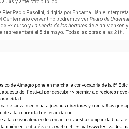
s aulas y ante otro público.
 Pier Paolo Pasolini, dirigida por Encarna Illán e interpre
l Centernario cervantino podremos ver
Pedro de Urdema
s de 3º curso y
La tienda de los horrores
de Alan Menken y 
 representará el 5 de mayo. Todas las obras a las 21h.
Clásico de Almagro pone en marcha la convocatoria de la 6ª E
puesta del Festival por descubrir y premiar a directores novel
mporaneidad.
 de lanzamiento para jóvenes directores y compañías que apo
nte a la curiosidad del espectador.
le a la convocatoria y de contar con vuestra complicidad para e
e también encontraréis en la web del festival
www.festivaldealm