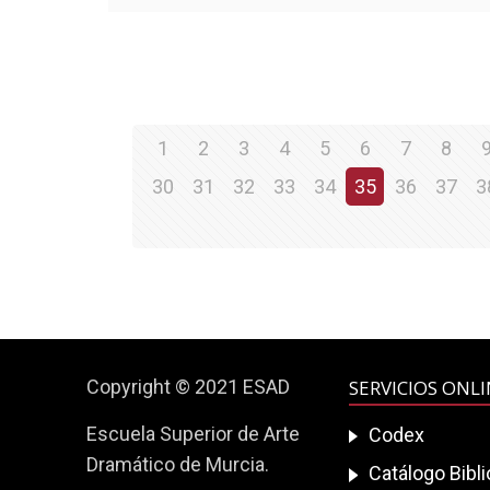
1
2
3
4
5
6
7
8
30
31
32
33
34
35
36
37
3
Copyright © 2021 ESAD
SERVICIOS ONL
Escuela Superior de Arte
Codex
Dramático de Murcia.
Catálogo Bibl