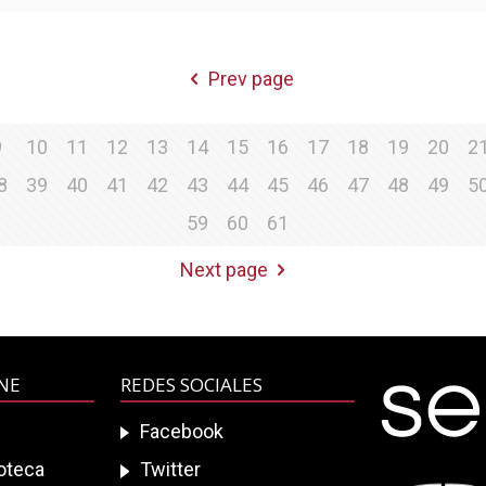
Prev page
9
10
11
12
13
14
15
16
17
18
19
20
2
8
39
40
41
42
43
44
45
46
47
48
49
5
59
60
61
Next page
INE
REDES SOCIALES
Facebook
ioteca
Twitter