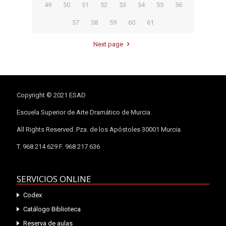
49
50
51
52
53
54
55
56
57
58
59
60
61
Next page
Copyright © 2021 ESAD
Escuela Superior de Arte Dramático de Murcia.
All Rights Reserved. Pza. de los Apóstoles 30001 Murcia.
T. 968 214 629 F. 968 217 636
SERVICIOS ONLINE
Codex
Catálogo Biblioteca
Reserva de aulas