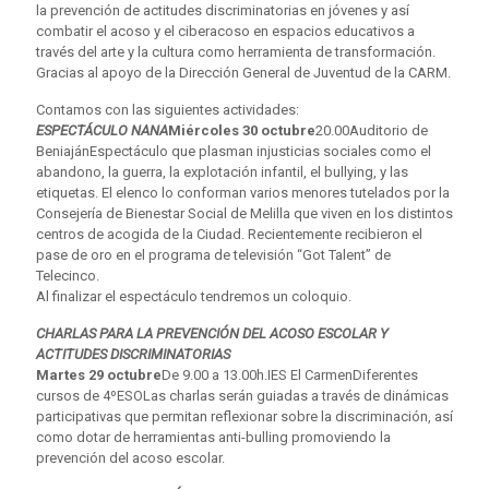
la prevención de actitudes discriminatorias en jóvenes y así
combatir el acoso y el ciberacoso en espacios educativos a
través del arte y la cultura como herramienta de transformación.
Gracias al apoyo de la Dirección General de Juventud de la CARM.
Contamos con las siguientes actividades:
ESPECTÁCULO NANA
Miércoles 30 octubre
20.00Auditorio de
BeniajánEspectáculo que plasman injusticias sociales como el
abandono, la guerra, la explotación infantil, el bullying, y las
etiquetas. El elenco lo conforman varios menores tutelados por la
Consejería de Bienestar Social de Melilla que viven en los distintos
centros de acogida de la Ciudad. Recientemente recibieron el
pase de oro en el programa de televisión “Got Talent” de
Telecinco.
Al finalizar el espectáculo tendremos un coloquio.
CHARLAS PARA LA PREVENCIÓN DEL ACOSO ESCOLAR Y
ACTITUDES DISCRIMINATORIAS
Martes 29 octubre
De 9.00 a 13.00h.IES El CarmenDiferentes
cursos de 4ºESOLas charlas serán guiadas a través de dinámicas
participativas que permitan reflexionar sobre la discriminación, así
como dotar de herramientas anti-bulling promoviendo la
prevención del acoso escolar.