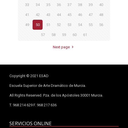
33
34
35
36
37
38
39
40
41
42
43
44
45
46
47
48
49
50
51
52
53
54
55
56
57
58
59
60
61
Next page
Copyright © 2021 ESAD
Escuela Superior de Arte Dramático de Murcia.
All Rights Reserved. Pza. de los Apóstoles 30001 Murcia.
T. 968 214 629 F. 968 217 636
SERVICIOS ONLINE