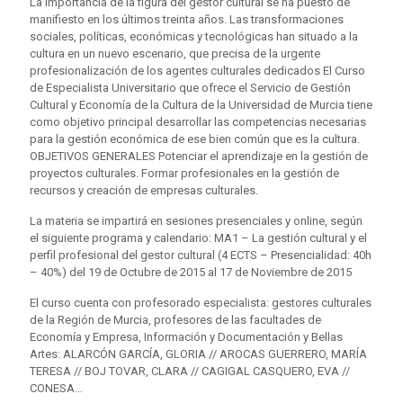
La importancia de la figura del gestor cultural se ha puesto de
manifiesto en los últimos treinta años. Las transformaciones
sociales, políticas, económicas y tecnológicas han situado a la
cultura en un nuevo escenario, que precisa de la urgente
profesionalización de los agentes culturales dedicados El Curso
de Especialista Universitario que ofrece el Servicio de Gestión
Cultural y Economía de la Cultura de la Universidad de Murcia tiene
como objetivo principal desarrollar las competencias necesarias
para la gestión económica de ese bien común que es la cultura.
OBJETIVOS GENERALES Potenciar el aprendizaje en la gestión de
proyectos culturales. Formar profesionales en la gestión de
recursos y creación de empresas culturales.
La materia se impartirá en sesiones presenciales y online, según
el siguiente programa y calendario: MA1 – La gestión cultural y el
perfil profesional del gestor cultural (4 ECTS – Presencialidad: 40h
– 40%) del 19 de Octubre de 2015 al 17 de Noviembre de 2015
El curso cuenta con profesorado especialista: gestores culturales
de la Región de Murcia, profesores de las facultades de
Economía y Empresa, Información y Documentación y Bellas
Artes: ALARCÓN GARCÍA, GLORIA // AROCAS GUERRERO, MARÍA
TERESA // BOJ TOVAR, CLARA // CAGIGAL CASQUERO, EVA //
CONESA…