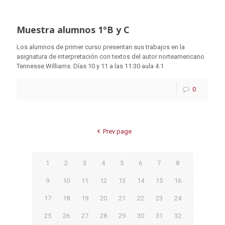
Muestra alumnos 1ºB y C
Los alumnos de primer curso presentan sus trabajos en la
asignatura de interpretación con textos del autor norteamericano
Tennesse Williams. Días 10 y 11 a las 11:30 aula 4.1
0
Prev page
1
2
3
4
5
6
7
8
9
10
11
12
13
14
15
16
17
18
19
20
21
22
23
24
25
26
27
28
29
30
31
32