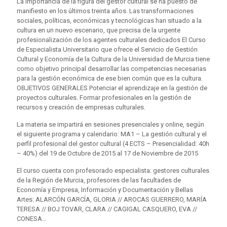
La importancia de la figura del gestor cultural se ha puesto de
manifiesto en los últimos treinta años. Las transformaciones
sociales, políticas, económicas y tecnológicas han situado a la
cultura en un nuevo escenario, que precisa de la urgente
profesionalización de los agentes culturales dedicados El Curso
de Especialista Universitario que ofrece el Servicio de Gestión
Cultural y Economía de la Cultura de la Universidad de Murcia tiene
como objetivo principal desarrollar las competencias necesarias
para la gestión económica de ese bien común que es la cultura.
OBJETIVOS GENERALES Potenciar el aprendizaje en la gestión de
proyectos culturales. Formar profesionales en la gestión de
recursos y creación de empresas culturales.
La materia se impartirá en sesiones presenciales y online, según
el siguiente programa y calendario: MA1 – La gestión cultural y el
perfil profesional del gestor cultural (4 ECTS – Presencialidad: 40h
– 40%) del 19 de Octubre de 2015 al 17 de Noviembre de 2015
El curso cuenta con profesorado especialista: gestores culturales
de la Región de Murcia, profesores de las facultades de
Economía y Empresa, Información y Documentación y Bellas
Artes: ALARCÓN GARCÍA, GLORIA // AROCAS GUERRERO, MARÍA
TERESA // BOJ TOVAR, CLARA // CAGIGAL CASQUERO, EVA //
CONESA…