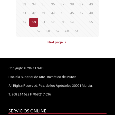
33
34
35
36
37
38
39
40
41
42
43
44
45
46
47
48
49
50
51
52
53
54
55
56
57
58
59
60
61
Next page
Copyright © 2021 ESAD
Escuela Superior de Arte Dramático de Murcia.
All Rights Reserved. Pza. de los Apóstoles 30001 Murcia.
T. 968 214 629 F. 968 217 636
SERVICIOS ONLINE