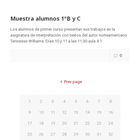
Muestra alumnos 1ºB y C
Los alumnos de primer curso presentan sus trabajos en la
asignatura de interpretación con textos del autor norteamericano
Tennesse Williams. Días 10 y 11 a las 11:30 aula 4.1
0
Prev page
1
2
3
4
5
6
7
8
9
10
11
12
13
14
15
16
17
18
19
20
21
22
23
24
25
26
27
28
29
30
31
32