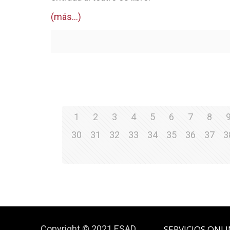
(más…)
1
2
3
4
5
6
7
8
30
31
32
33
34
35
36
37
3
Copyright © 2021 ESAD
SERVICIOS ONL