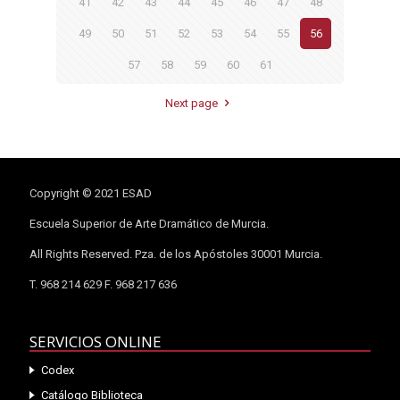
41
42
43
44
45
46
47
48
49
50
51
52
53
54
55
56
57
58
59
60
61
Next page
Copyright © 2021 ESAD
Escuela Superior de Arte Dramático de Murcia.
All Rights Reserved. Pza. de los Apóstoles 30001 Murcia.
T. 968 214 629 F. 968 217 636
SERVICIOS ONLINE
Codex
Catálogo Biblioteca