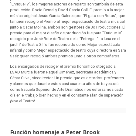
"Enrique IV", los mejores actores de reparto son también de esta
producción: Rocío Bernal y David García Coll. El premio a la mejor
música original Jesús García Galerea por "El gato con Botas", que
también recogió el Premio al mejor espectáculo de teatro musical
junto a Oscar Molina, ambos son gestores de Jo Producciones. El
premio para el mejor diseño de producción fue para "Enrique IV"
recogido por José Bote de Teatro de la "Entrega . "La luna en el
jardín" de Teatro Silfo fue reconocido como Mejor espectáculo
infantil y como Mejor espectáculo de teatro cuya directora es Sara
Saéz quien recogió ambos premios junto a otros compañeros.
Los encargados de recoger el premio honorífico otorgado a
ESAD Murcia fueron Raquel Jiménez, secretaria académica y
César Oliva , vicedirector. Un premio que es de todos: profesores
y alumnos que durante estos casi cuarenta años de trayectoria
como Escuela Superior de Arte Dramático nos esforzamos cada
día en el trabajo bien hecho y en el constante afan de superación
¡Viva el Teatro!
Función homenaje a Peter Brook