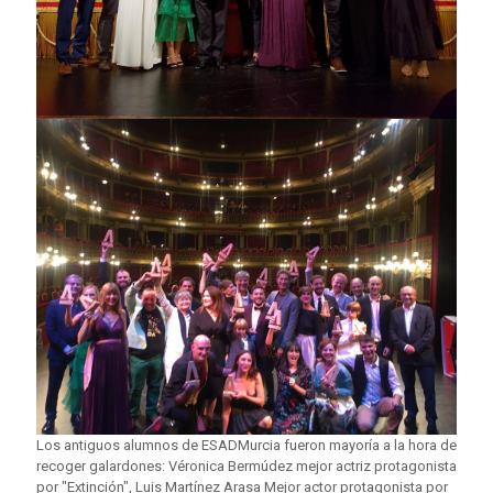
Los antiguos alumnos de ESADMurcia fueron mayoría a la hora de
recoger galardones: Véronica Bermúdez mejor actriz protagonista
por "Extinción", Luis Martínez Arasa Mejor actor protagonista por