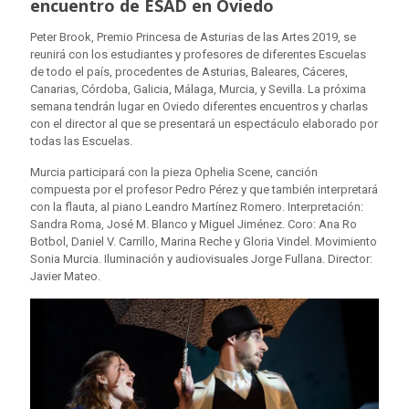
encuentro de ESAD en Oviedo
Peter Brook, Premio Princesa de Asturias de las Artes 2019, se
reunirá con los estudiantes y profesores de diferentes Escuelas
de todo el país, procedentes de Asturias, Baleares, Cáceres,
Canarias, Córdoba, Galicia, Málaga, Murcia, y Sevilla. La próxima
semana tendrán lugar en Oviedo diferentes encuentros y charlas
con el director al que se presentará un espectáculo elaborado por
todas las Escuelas.
Murcia participará con la pieza Ophelia Scene, canción
compuesta por el profesor Pedro Pérez y que también interpretará
con la flauta, al piano Leandro Martínez Romero. Interpretación:
Sandra Roma, José M. Blanco y Miguel Jiménez. Coro: Ana Ro
Botbol, Daniel V. Carrillo, Marina Reche y Gloria Vindel. Movimiento
Sonia Murcia. Iluminación y audiovisuales Jorge Fullana. Director:
Javier Mateo.