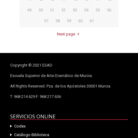
49
50
51
52
53
54
55
56
57
58
59
60
61
Next page
Copyright © 2021 ESAD
Escuela Superior de Arte Dramático de Murcia.
All Rights Reserved. Pza. de los Apóstoles 30001 Murcia.
T. 968 214 629 F. 968 217 636
SERVICIOS ONLINE
Codex
Catálogo Biblioteca