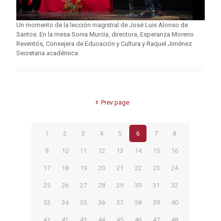
Un momento de la lección magistral de José Luis Alonso de
Santos. En la mesa Sonia Murcia, directora, Esperanza Moreno
Reventós, Consejera de Educación y Cultura y Raquel Jiménez
Secretaria académica.
Prev page
1
2
3
4
5
6
7
8
9
10
11
12
13
14
15
16
17
18
19
20
21
22
23
24
25
26
27
28
29
30
31
32
33
34
35
36
37
38
39
40
41
42
43
44
45
46
47
48