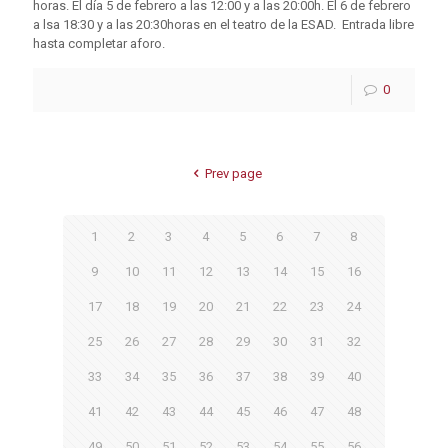
horas. El día 5 de febrero a las 12:00 y a las 20:00h. El 6 de febrero
a lsa 18:30 y a las 20:30horas en el teatro de la ESAD. Entrada libre
hasta completar aforo.
0
Prev page
1
2
3
4
5
6
7
8
9
10
11
12
13
14
15
16
17
18
19
20
21
22
23
24
25
26
27
28
29
30
31
32
33
34
35
36
37
38
39
40
41
42
43
44
45
46
47
48
49
50
51
52
53
54
55
56