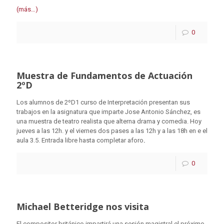
(más…)
0
Muestra de Fundamentos de Actuación
2ºD
Los alumnos de 2ºD1 curso de Interpretación presentan sus
trabajos en la asignatura que imparte Jose Antonio Sánchez, es
una muestra de teatro realista que alterna drama y comedia. Hoy
jueves a las 12h. y el viernes dos pases a las 12h y a las 18h en e el
aula 3.5. Entrada libre hasta completar aforo
.
0
Michael Betteridge nos visita
El compositor británico impartirá una sesión magistral el próximo