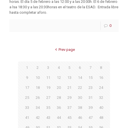
horas. El día 5 de febrero a las 12:00 y a las 20:00h. El 6 de febrero
a lsa 18:30 y a las 20:30horas en el teatro de la ESAD. Entrada libre
hasta completar aforo.
0
Prev page
1
2
3
4
5
6
7
8
9
10
11
12
13
14
15
16
17
18
19
20
21
22
23
24
25
26
27
28
29
30
31
32
33
34
35
36
37
38
39
40
41
42
43
44
45
46
47
48
49
50
51
52
53
54
55
56