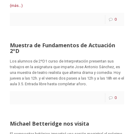
(más…)
0
Muestra de Fundamentos de Actuación
2ºD
Los alumnos de 2ºD1 curso de Interpretación presentan sus
trabajos en la asignatura que imparte Jose Antonio Sánchez, es
una muestra de teatro realista que alterna drama y comedia. Hoy
jueves a las 12h. y el viernes dos pases a las 12h y a las 18h en e el
aula 3.5. Entrada libre hasta completar aforo
.
0
Michael Betteridge nos visita
El compositor británico impartirá una sesión magistral el próximo