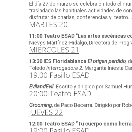
El día 27 de marzo se celebra en todo el mun
trasladado las habituales actividades de c
disfrutar de charlas, conferencias y teatro.
MARTES 20
11:00 Teatro ESAD
“Las artes escénicas co
Nieves Martínez-Hidalgo, Directora de Progr
MIÉRCOLES 21
13:30 IES Floridablanca
El origen perdido
,
d
Toledo
Interrogadora 2:
Margarita Iniesta Ca
19:00 Pasillo ESAD
EvilandEvil.
Escrito y dirigido por Samuel Hu
20:00 Teatro ESAD
Grooming
, de Paco Becerra. Dirigido por Ro
JUEVES 22
12:00 Teatro ESAD
“Tu cuerpo como herr
19:00 Pasillo ESAD