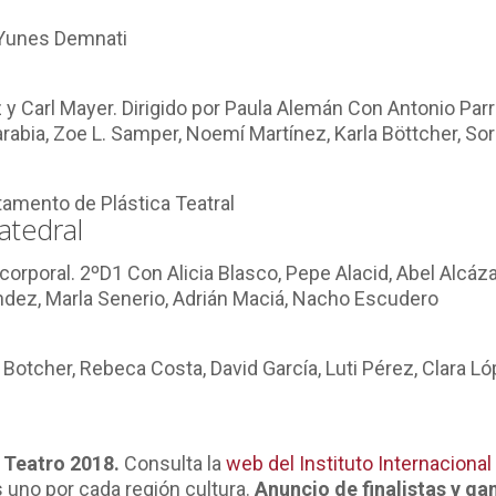
r Yunes Demnati
 Carl Mayer. Dirigido por Paula Alemán Con Antonio Parra, 
rabia, Zoe L. Samper, Noemí Martínez, Karla Böttcher, S
tamento de Plástica Teatral
atedral
orporal. 2ºD1 Con Alicia Blasco, Pepe Alacid, Abel Alcázar, 
ndez, Marla Senerio, Adrián Maciá, Nacho Escudero
Botcher, Rebeca Costa, David García, Luti Pérez, Clara Ló
l Teatro 2018.
Consulta la
web del Instituto Internacional 
 uno por cada región cultura.
Anuncio de finalistas y g