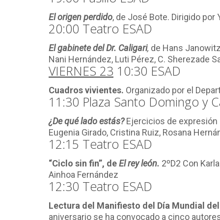
El origen perdido
, de José Bote. Dirigido po
20:00 Teatro ESAD
El gabinete del Dr. Caligari
,
de Hans Janowitz y
Nani Hernández, Luti Pérez, C. Sherezade Sa
VIERNES 23
10:30 ESAD
Cuadros vivientes.
Organizado por el Depar
11:30 Plaza Santo Domingo y C
¿De qué lado estás?
Ejercicios de expresión c
Eugenia Girado, Cristina Ruiz, Rosana Herná
12:15 Teatro ESAD
“Ciclo sin fin”, de
El rey león.
2ºD2 Con Karla 
Ainhoa Fernández
12:30 Teatro ESAD
Lectura del Manifiesto del Día Mundial de
aniversario se ha convocado a cinco autores