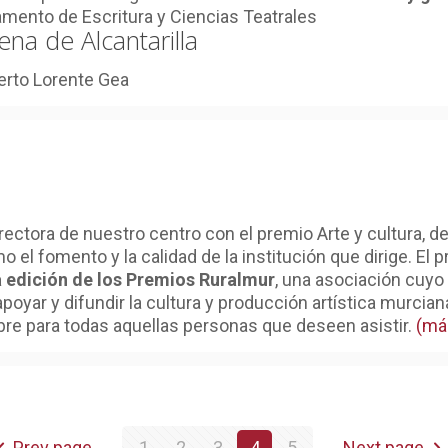
amento de Escritura y Ciencias Teatrales
ena de Alcantarilla
berto Lorente Gea
rectora de nuestro centro con el premio Arte y cultura, de
 el fomento y la calidad de la institución que dirige. El
 edición de los Premios Ruralmur
, una asociación cuyo
yar y difundir la cultura y producción artística murciana,
ibre para todas aquellas personas que deseen asistir.
(má
Prev page
1
2
3
4
5
Next page