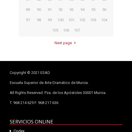
89
90
91
92
93
94
95
96
97
98
99
100
101
102
103
104
105
106
107
Next page
Copyright © 2021 ESAD
Escuela Superior de Arte Dramático de Murcia.
All Rights Reserved. Pza. de los Apóstoles 30001 Murcia.
T. 968 214 629 F. 968 217 636
SERVICIOS ONLINE
Codex