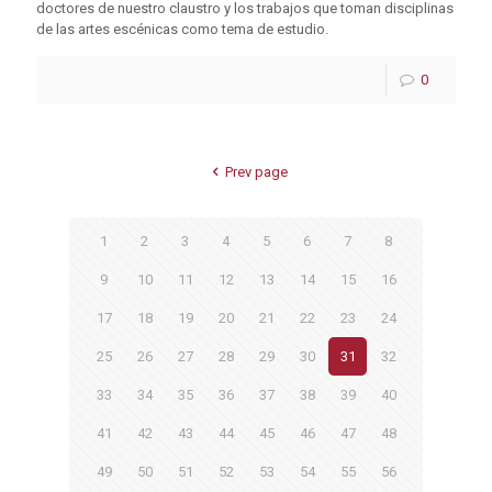
doctores de nuestro claustro y los trabajos que toman disciplinas
de las artes escénicas como tema de estudio.
0
Prev page
1
2
3
4
5
6
7
8
9
10
11
12
13
14
15
16
17
18
19
20
21
22
23
24
25
26
27
28
29
30
31
32
33
34
35
36
37
38
39
40
41
42
43
44
45
46
47
48
49
50
51
52
53
54
55
56