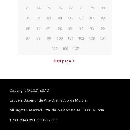
73
74
75
76
77
78
79
80
81
82
83
84
85
86
87
88
89
90
91
92
93
94
95
96
97
98
99
100
101
102
103
104
105
106
107
Next page
Copyright © 2021 ESAD
Escuela Superior de Arte Dramático de Murcia.
All Rights Reserved. Pza. de los Apóstoles 30001 Murcia.
T. 968 214 629 F. 968 217 636