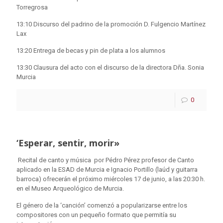
Torregrosa
13:10 Discurso del padrino de la promoción D. Fulgencio Martínez
Lax
13:20 Entrega de becas y pin de plata a los alumnos
13:30 Clausura del acto con el discurso de la directora Dña. Sonia
Murcia
0
‘Esperar, sentir, morir»
Recital de canto y música por Pédro Pérez profesor de Canto
aplicado en la ESAD de Murcia e Ignacio Portillo (laúd y guitarra
barroca) ofrecerán el próximo miércoles 17 de junio, a las 20:30 h.
en el Museo Arqueológico de Murcia.
El género de la ‘canción’ comenzó a popularizarse entre los
compositores con un pequeño formato que permitía su