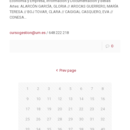
Economía y Empresa, Información y Documentación y Bellas
Artes: ALARCÓN GARCÍA, GLORIA // AROCAS GUERRERO, MARÍA
TERESA // BOJ TOVAR, CLARA // CAGIGAL CASQUERO, EVA //
CONESA…
cursogestion@um.es
/ 648 222 218
0
Prev page
1
2
3
4
5
6
7
8
9
10
11
12
13
14
15
16
17
18
19
20
21
22
23
24
25
26
27
28
29
30
31
32
33
34
35
36
37
38
39
40