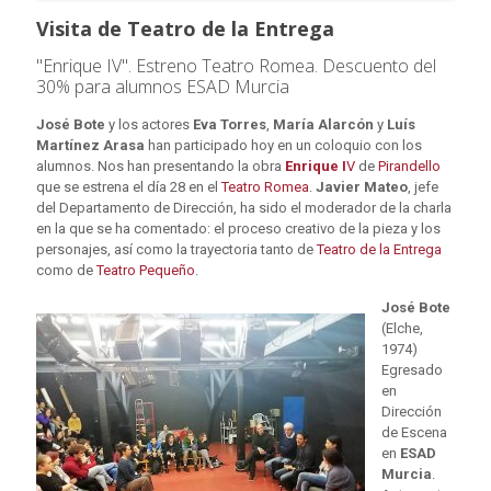
Visita de Teatro de la Entrega
"Enrique IV". Estreno Teatro Romea. Descuento del
30% para alumnos ESAD Murcia
José Bote
y los actores
Eva Torres
,
María Alarcón
y
Luís
Martínez Arasa
han participado hoy en un coloquio con los
alumnos. Nos han presentando la obra
Enrique I
V
de
Pirandello
que se estrena el día 28 en el
Teatro Romea
.
Javier Mateo
, jefe
del Departamento de Dirección, ha sido el moderador de la charla
en la que se ha comentado: el proceso creativo de la pieza y los
personajes, así como la trayectoria tanto de
Teatro de la Entrega
como de
Teatro Pequeño
.
José Bote
(Elche,
1974)
Egresado
en
Dirección
de Escena
en
ESAD
Murcia
.