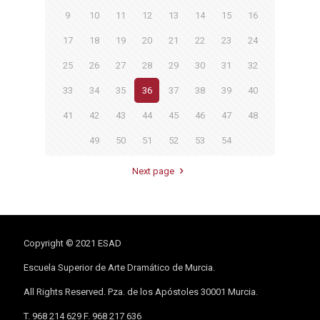
9
10
11
12
13
14
15
16
17
18
19
20
21
22
23
24
25
26
27
28
29
30
31
32
33
34
35
36
37
38
39
40
41
42
43
44
45
46
47
48
49
50
51
52
53
54
Next page
Copyright © 2021 ESAD
Escuela Superior de Arte Dramático de Murcia.
All Rights Reserved. Pza. de los Apóstoles 30001 Murcia.
T. 968 214 629 F. 968 217 636