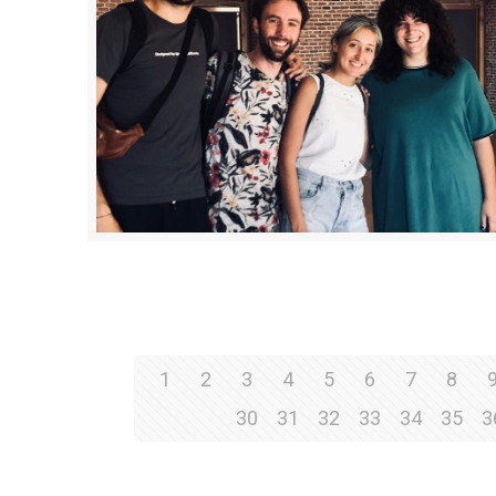
1
2
3
4
5
6
7
8
30
31
32
33
34
35
3