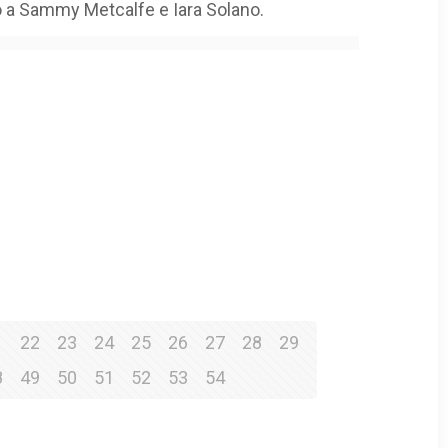
to a Sammy Metcalfe e Iara Solano.
1
22
23
24
25
26
27
28
29
8
49
50
51
52
53
54