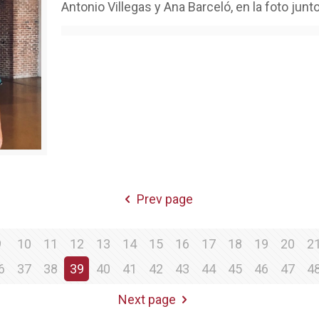
Antonio Villegas y Ana Barceló, en la foto jun
Prev page
9
10
11
12
13
14
15
16
17
18
19
20
2
6
37
38
39
40
41
42
43
44
45
46
47
4
Next page