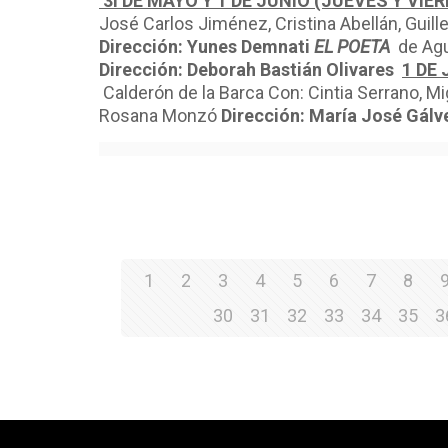
3I DE MAYO Y 1 DE JUNIO (JUEVES Y VIE
José Carlos Jiménez, Cristina Abellán, Guill
Dirección: Yunes Demnati
EL POETA
de Agu
Dirección: Deborah Bastián Olivares
1 DE 
Calderón de la Barca Con: Cintia Serrano, M
Rosana Monzó
Dirección: María José Gálv
1
2
3
4
5
6
7
8
30
31
32
33
34
35
3