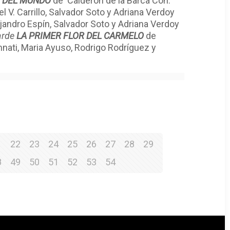
O DEL MUNDO
de Calderón de la Barca Con:
 V. Carrillo, Salvador Soto y Adriana Verdoy
andro Espín, Salvador Soto y Adriana Verdoy
arde
LA PRIMER FLOR DEL CARMELO
de
mnati, Maria Ayuso, Rodrigo Rodríguez y
1
22
23
24
25
26
27
28
29
8
49
50
51
52
53
54