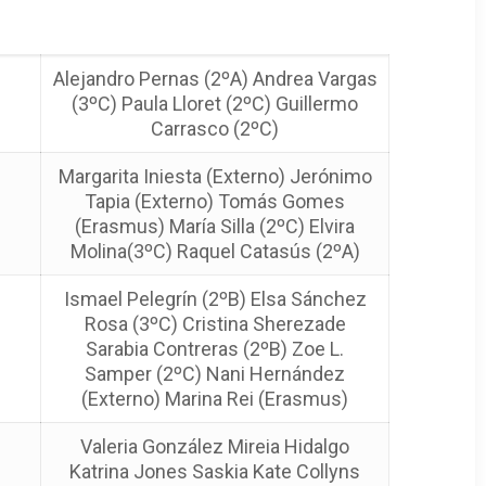
Alejandro Pernas (2ºA) Andrea Vargas
(3ºC) Paula Lloret (2ºC) Guillermo
Carrasco (2ºC)
Margarita Iniesta (Externo) Jerónimo
Tapia (Externo) Tomás Gomes
(Erasmus) María Silla (2ºC) Elvira
Molina(3ºC) Raquel Catasús (2ºA)
Ismael Pelegrín (2ºB) Elsa Sánchez
Rosa (3ºC) Cristina Sherezade
Sarabia Contreras (2ºB) Zoe L.
Samper (2ºC) Nani Hernández
(Externo) Marina Rei (Erasmus)
Valeria González Mireia Hidalgo
Katrina Jones Saskia Kate Collyns