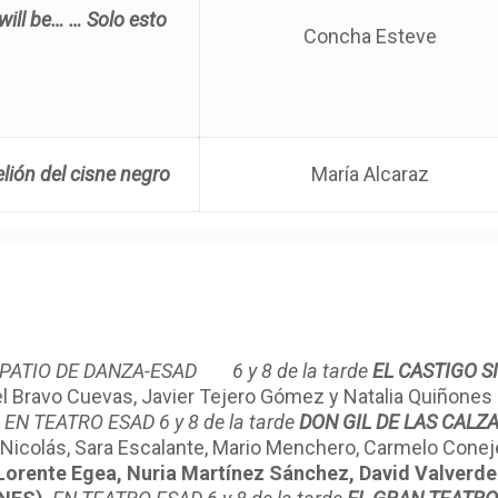
will be…
… Solo esto
Concha Esteve
elión del cisne negro
María Alcaraz
 PATIO DE DANZA-ESAD
6 y 8 de la tarde
EL CASTIGO 
l Bravo Cuevas, Javier Tejero Gómez y Natalia Quiñones
EN TEATRO ESAD
6 y 8 de la tarde
DON GIL DE LAS CALZ
 Nicolás, Sara Escalante, Mario Menchero, Carmelo Coneje
Lorente Egea, Nuria Martínez Sánchez, David Valverde