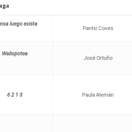
raga
nsa luego exista
Pantxi Coves
Waliopotea
José Ortuño
6 2 1 3
Paula Alemán