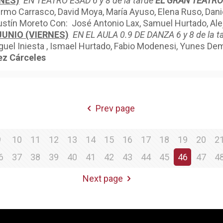
RNES)
EN TEATRO ESAD
6 y 8 de la tarde
EL GRAN TEATR
ermo Carrasco, David Moya, María Ayuso, Elena Ruso, Daniel
stín Moreto Con: José Antonio Lax, Samuel Hurtado, Alej
JUNIO (VIERNES)
EN EL AULA 0.9 DE DANZA
6 y 8 de la t
iguel Iniesta , Ismael Hurtado, Fabio Modenesi, Yunes De
ez Cárceles
Prev page
9
10
11
12
13
14
15
16
17
18
19
20
2
6
37
38
39
40
41
42
43
44
45
46
47
4
Next page