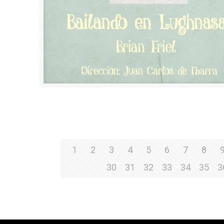
1
2
3
4
5
6
7
8
30
31
32
33
34
35
3