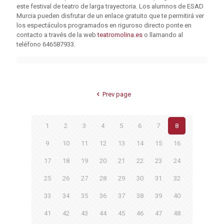
este festival de teatro de larga trayectoria. Los alumnos de ESAD
Murcia pueden disfrutar de un enlace gratuito que te permitirá ver
los espectáculos programados en riguroso directo ponte en
contacto a través de la web
teatromolina.es
o llamando al
teléfono 646587933.
Prev page
1
2
3
4
5
6
7
8
9
10
11
12
13
14
15
16
17
18
19
20
21
22
23
24
25
26
27
28
29
30
31
32
33
34
35
36
37
38
39
40
41
42
43
44
45
46
47
48