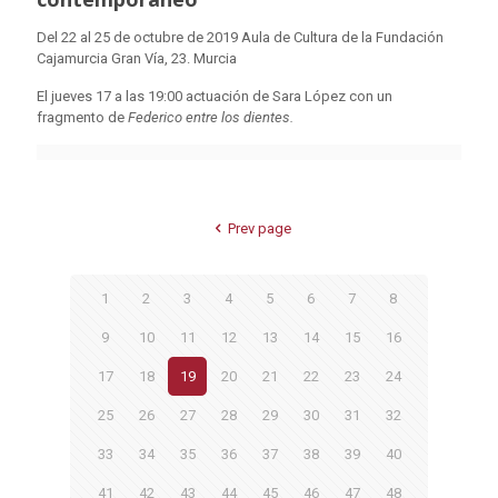
Del 22 al 25 de octubre de 2019 Aula de Cultura de la Fundación
Cajamurcia Gran Vía, 23. Murcia
El jueves 17 a las 19:00 actuación de Sara López con un
fragmento de
Federico entre los dientes.
Prev page
1
2
3
4
5
6
7
8
9
10
11
12
13
14
15
16
17
18
19
20
21
22
23
24
25
26
27
28
29
30
31
32
33
34
35
36
37
38
39
40
41
42
43
44
45
46
47
48