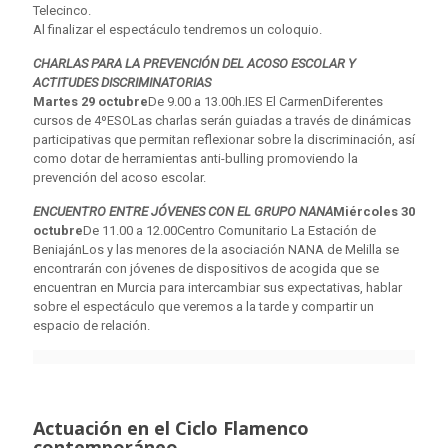
Telecinco.
Al finalizar el espectáculo tendremos un coloquio.
CHARLAS PARA LA PREVENCIÓN DEL ACOSO ESCOLAR Y
ACTITUDES DISCRIMINATORIAS
Martes 29 octubre
De 9.00 a 13.00h.IES El CarmenDiferentes
cursos de 4ºESOLas charlas serán guiadas a través de dinámicas
participativas que permitan reflexionar sobre la discriminación, así
como dotar de herramientas anti-bulling promoviendo la
prevención del acoso escolar.
ENCUENTRO ENTRE JÓVENES CON EL GRUPO NANA
Miércoles 30
octubre
De 11.00 a 12.00Centro Comunitario La Estación de
BeniajánLos y las menores de la asociación NANA de Melilla se
encontrarán con jóvenes de dispositivos de acogida que se
encuentran en Murcia para intercambiar sus expectativas, hablar
sobre el espectáculo que veremos a la tarde y compartir un
espacio de relación.
Actuación en el Ciclo Flamenco
contemporáneo